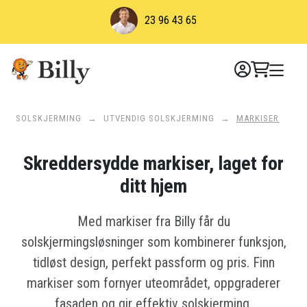
Skip
23 96 43 65
to
content
SOLSKJERMING
→
UTVENDIG SOLSKJERMING
→
MARKISER
Skreddersydde markiser, laget for
ditt hjem
Med markiser fra Billy får du
solskjermingsløsninger som kombinerer funksjon,
tidløst design, perfekt passform og pris. Finn
markiser som fornyer uteområdet, oppgraderer
fasaden og gir effektiv solskjerming.