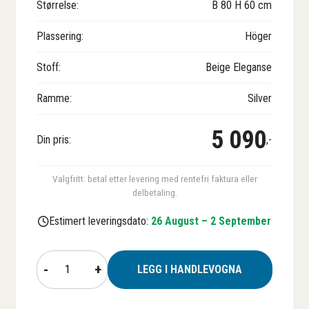
Størrelse:
B
80
H
60
cm
Plassering:
Höger
Stoff:
Beige Eleganse
Ramme:
Silver
5 090
Din pris:
,-
Valgfritt: betal etter levering med rentefri faktura eller
delbetaling.
Estimert leveringsdato:
26 August – 2 September
Vindusmarkise
-
+
LEGG I HANDLEVOGNA
BILLY
antall