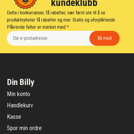
kundeklubb
Delta i konkurranser, få rabatter, vær først ute til å se
produktnyheter få rabatter og mer. Gratis og uforpliktende.
Påkrevde felter er merket med
*
Din Billy
Min konto
Handlekurv
Kasse
Spor min ordre