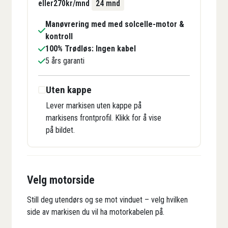
eller
270
kr/mnd
24 mnd
Manøvrering med med solcelle-motor &
kontroll
100% Trødløs: Ingen kabel
5 års garanti
Uten kappe
Lever markisen uten kappe på
markisens frontprofil. Klikk for å vise
på bildet.
Velg motorside
Still deg utendørs og se mot vinduet – velg hvilken
side av markisen du vil ha motorkabelen på.