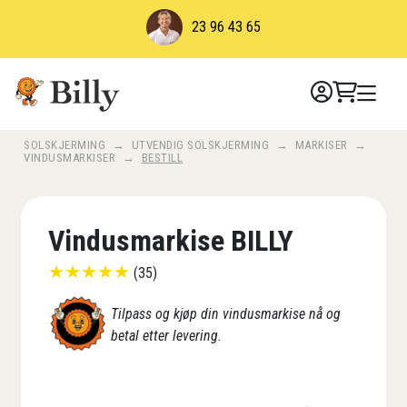
Skip
23 96 43 65
to
content
SOLSKJERMING
→
UTVENDIG SOLSKJERMING
→
MARKISER
→
VINDUSMARKISER
→
BESTILL
Vindusmarkise BILLY
★
★
★
★
★
(35)
Tilpass og kjøp din vindusmarkise nå og
betal etter levering.