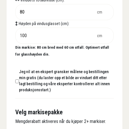
Vinduets totalbredde (cm):
cm
Høyden på vindusglasset (cm):
cm
Din markise:
80
cm bred med
60
cm utfall. Optimert utfall
for glasshøyden din.
Jeg vil at en ekspert gransker målene og bestillingen
min gratis (du laster opp et bilde av vinduet ditt etter
lagt bestilling og våre eksperter kontrollerer alt innen
produksjonsstart.)
Velg markisepakke
Mengderabatt aktiveres når du kjøper 2+ markiser.