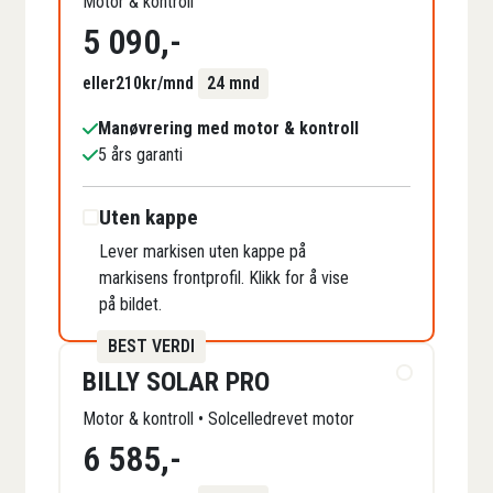
Motor & kontroll
5 090
,-
eller
210
kr/mnd
24 mnd
Manøvrering med motor & kontroll
5 års garanti
Uten kappe
Lever markisen uten kappe på
markisens frontprofil. Klikk for å vise
på bildet.
BEST VERDI
BILLY SOLAR PRO
Motor & kontroll • Solcelledrevet motor
6 585
,-