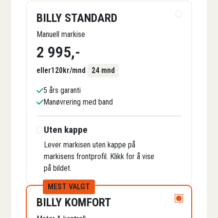
BILLY STANDARD
Manuell markise
2 995
,-
eller
120
kr/mnd
24 mnd
5 års garanti
Manøvrering med band
Uten kappe
Lever markisen uten kappe på
markisens frontprofil. Klikk for å vise
på bildet.
MEST VALGT
BILLY KOMFORT