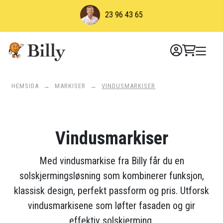
Skip
23 96 43 65
to
content
HEMSIDA
→
MARKISER
→
VINDUSMARKISER
Vindusmarkiser
Med vindusmarkise fra Billy får du en
solskjermingsløsning som kombinerer funksjon,
klassisk design, perfekt passform og pris. Utforsk
vindusmarkisene som løfter fasaden og gir
effektiv solskjerming.