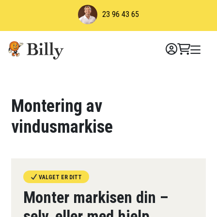
Skip
23 96 43 65
to
content
Montering av
vindusmarkise
VALGET ER DITT
Monter markisen din –
selv, eller med hjelp