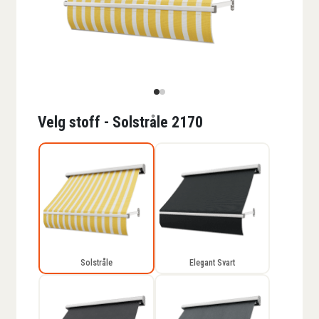
Velg stoff - Solstråle 2170
Solstråle
Elegant Svart