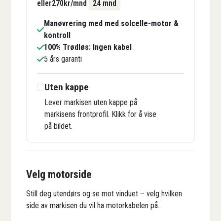
eller
270
kr/mnd
24 mnd
Manøvrering med med solcelle-motor &
kontroll
100% Trødløs: Ingen kabel
5 års garanti
Uten kappe
Lever markisen uten kappe på
markisens frontprofil. Klikk for å vise
på bildet.
Velg motorside
Still deg utendørs og se mot vinduet – velg hvilken
side av markisen du vil ha motorkabelen på.