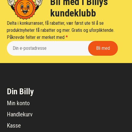
Bli med i Billys
kundeklubb
Delta i konkurranser, få rabatter, vær først ute til å se
produktnyheter få rabatter og mer. Gratis og uforpliktende.
Påkrevde felter er merket med
*
Din Billy
Min konto
Handlekurv
Kasse