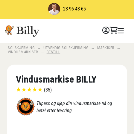
Skip
23 96 43 65
to
content
SOLSKJERMING
→
UTVENDIG SOLSKJERMING
→
MARKISER
→
VINDUSMARKISER
→
BESTILL
Vindusmarkise BILLY
★
★
★
★
★
(35)
Tilpass og kjøp din vindusmarkise nå og
betal etter levering.