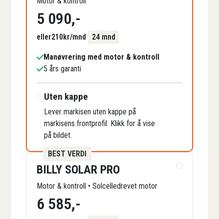
Motor & kontroll
5 090
,-
eller
210
kr/mnd
24 mnd
Manøvrering med motor & kontroll
5 års garanti
Uten kappe
Lever markisen uten kappe på
markisens frontprofil. Klikk for å vise
på bildet.
BEST VERDI
BILLY SOLAR PRO
Motor & kontroll • Solcelledrevet motor
6 585
,-