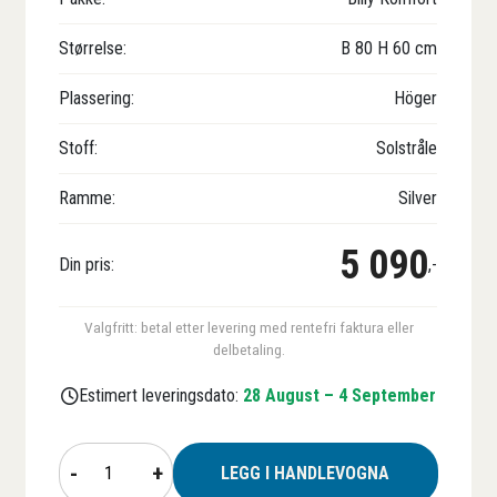
Størrelse:
B
80
H
60
cm
Plassering:
Höger
Stoff:
Solstråle
Ramme:
Silver
5 090
Din pris:
,-
Valgfritt: betal etter levering med rentefri faktura eller
delbetaling.
Estimert leveringsdato:
28 August – 4 September
Vindusmarkise
-
+
LEGG I HANDLEVOGNA
BILLY