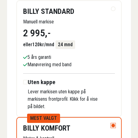
BILLY STANDARD
Manuell markise
2 995
,-
eller
120
kr/mnd
24 mnd
5 års garanti
Manøvrering med band
Uten kappe
Lever markisen uten kappe på
markisens frontprofil. Klikk for å vise
på bildet.
MEST VALGT
BILLY KOMFORT