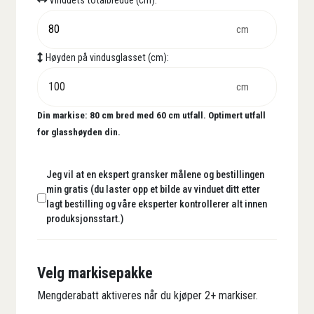
Vinduets totalbredde (cm):
cm
Høyden på vindusglasset (cm):
cm
Din markise:
80
cm bred med
60
cm utfall. Optimert utfall
for glasshøyden din.
Jeg vil at en ekspert gransker målene og bestillingen
min gratis (du laster opp et bilde av vinduet ditt etter
lagt bestilling og våre eksperter kontrollerer alt innen
produksjonsstart.)
Velg markisepakke
Mengderabatt aktiveres når du kjøper 2+ markiser.