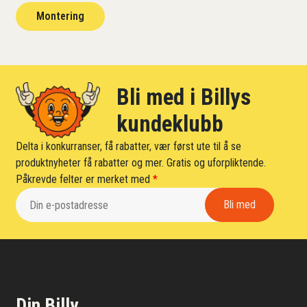
Montering
Bli med i Billys
kundeklubb
Delta i konkurranser, få rabatter, vær først ute til å se
produktnyheter få rabatter og mer. Gratis og uforpliktende.
Påkrevde felter er merket med
*
Din Billy