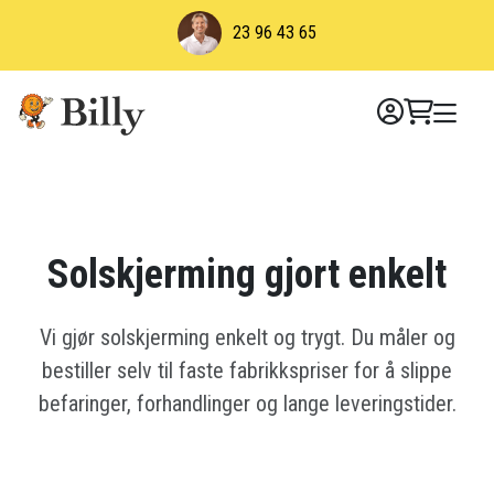
Skip
23 96 43 65
to
content
Solskjerming gjort enkelt
Vi gjør solskjerming enkelt og trygt. Du måler og
bestiller selv til faste fabrikkspriser for å slippe
befaringer, forhandlinger og lange leveringstider.