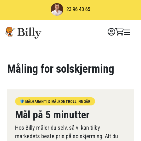
Skip
23 96 43 65
to
content
Måling for solskjerming
MÅLGARANTI & MÅLKONTROLL INNGÅR
Mål på 5 minutter
Hos Billy måler du selv, så vi kan tilby
markedets beste pris på solskjerming. Alt du