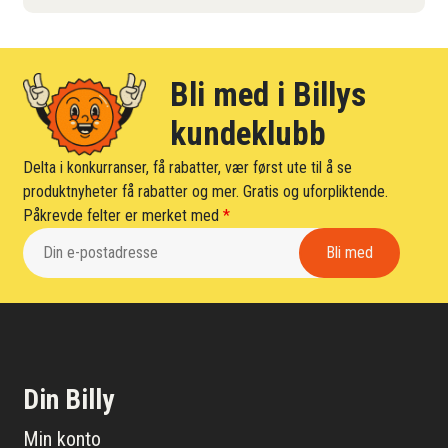
Bli med i Billys
kundeklubb
Delta i konkurranser, få rabatter, vær først ute til å se
produktnyheter få rabatter og mer. Gratis og uforpliktende.
Påkrevde felter er merket med
*
Din Billy
Min konto