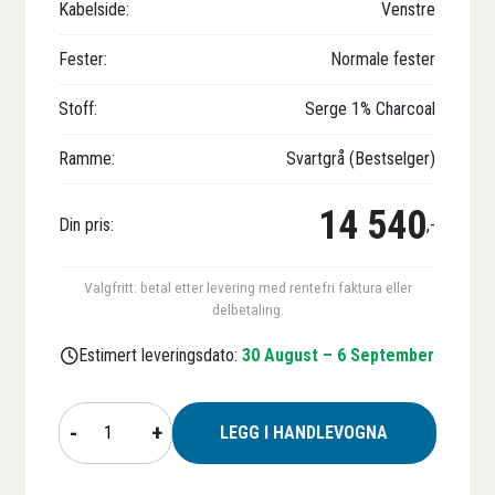
Kabelside:
Venstre
Fester:
Normale fester
Stoff:
Serge 1% Charcoal
Ramme:
Svartgrå (Bestselger)
14 540
Din pris:
,-
Valgfritt: betal etter levering med rentefri faktura eller
delbetaling.
Estimert leveringsdato:
30 August – 6 September
Zipscreen
-
+
LEGG I HANDLEVOGNA
BILLY
antall