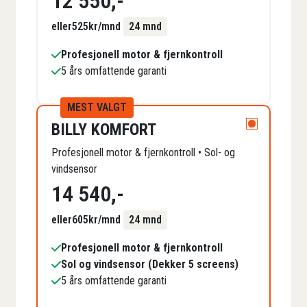
12 550
,-
eller
525
kr/mnd
24 mnd
Profesjonell motor & fjernkontroll
5 års omfattende garanti
MEST VALGT
BILLY KOMFORT
Profesjonell motor & fjernkontroll • Sol- og
vindsensor
14 540
,-
eller
605
kr/mnd
24 mnd
Profesjonell motor & fjernkontroll
Sol og vindsensor (Dekker 5 screens)
5 års omfattende garanti