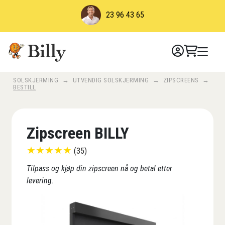
Skip
23 96 43 65
to
content
SOLSKJERMING
→
UTVENDIG SOLSKJERMING
→
ZIPSCREENS
→
BESTILL
Zipscreen BILLY
★
★
★
★
★
(35)
Tilpass og kjøp din zipscreen nå og betal etter
levering.