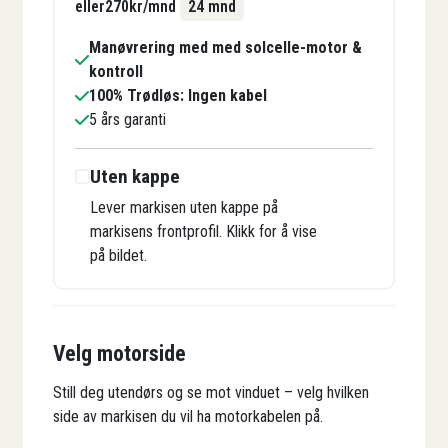
eller
270
kr/mnd
24 mnd
Manøvrering med med solcelle-motor &
kontroll
100% Trødløs: Ingen kabel
5 års garanti
Uten kappe
Lever markisen uten kappe på
markisens frontprofil. Klikk for å vise
på bildet.
Velg motorside
Still deg utendørs og se mot vinduet – velg hvilken
side av markisen du vil ha motorkabelen på.