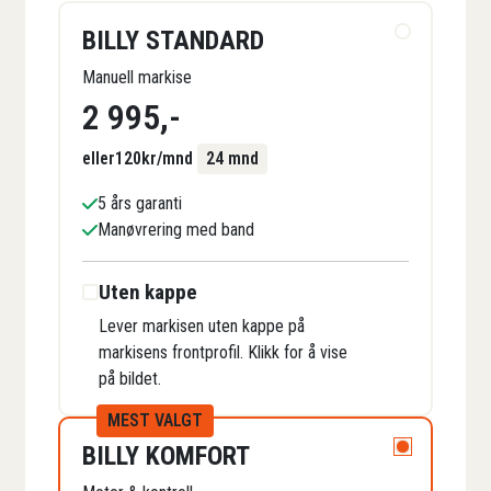
BILLY STANDARD
Manuell markise
2 995
,-
eller
120
kr/mnd
24 mnd
5 års garanti
Manøvrering med band
Uten kappe
Lever markisen uten kappe på
markisens frontprofil. Klikk for å vise
på bildet.
MEST VALGT
BILLY KOMFORT