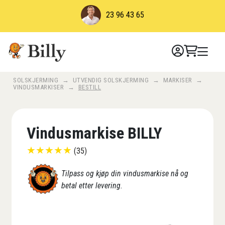
Skip
23 96 43 65
to
content
SOLSKJERMING
→
UTVENDIG SOLSKJERMING
→
MARKISER
→
VINDUSMARKISER
→
BESTILL
Vindusmarkise BILLY
★
★
★
★
★
(35)
Tilpass og kjøp din vindusmarkise nå og
betal etter levering.