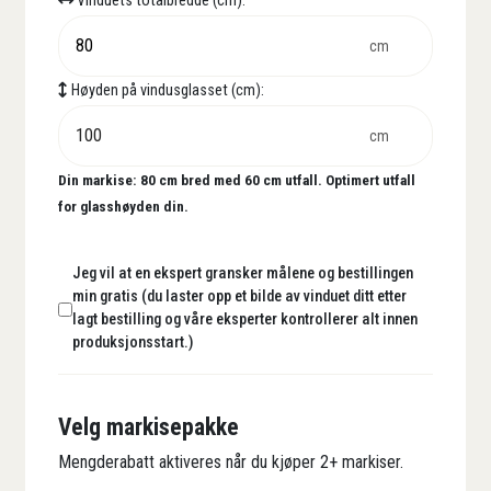
Vinduets totalbredde (cm):
cm
Høyden på vindusglasset (cm):
cm
Din markise:
80
cm bred med
60
cm utfall. Optimert utfall
for glasshøyden din.
Jeg vil at en ekspert gransker målene og bestillingen
min gratis (du laster opp et bilde av vinduet ditt etter
lagt bestilling og våre eksperter kontrollerer alt innen
produksjonsstart.)
Velg markisepakke
Mengderabatt aktiveres når du kjøper 2+ markiser.