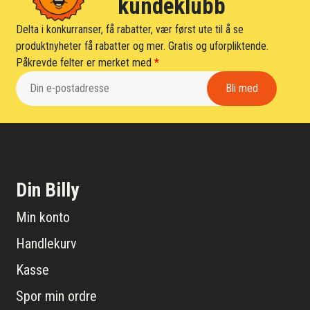
kundeklubb
Delta i konkurranser, få rabatter, vær først ute til å se
produktnyheter få rabatter og mer. Gratis og uforpliktende.
Påkrevde felter er merket med
*
Din Billy
Min konto
Handlekurv
Kasse
Spor min ordre