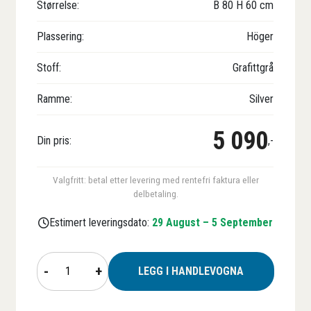
Størrelse:
B
80
H
60
cm
Plassering:
Höger
Stoff:
Grafittgrå
Ramme:
Silver
5 090
Din pris:
,-
Valgfritt: betal etter levering med rentefri faktura eller
delbetaling.
Estimert leveringsdato:
29 August – 5 September
Vindusmarkise
-
+
LEGG I HANDLEVOGNA
BILLY
antall