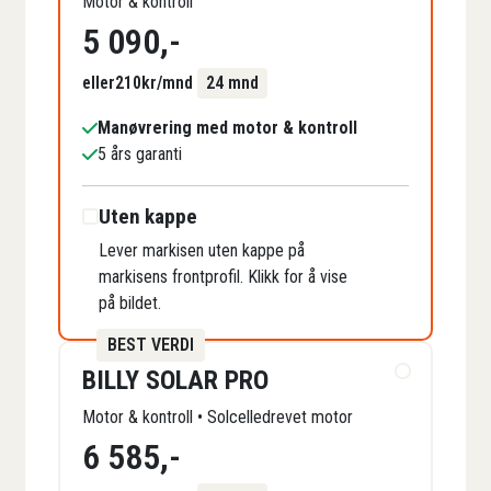
Motor & kontroll
5 090
,-
eller
210
kr/mnd
24 mnd
Manøvrering med motor & kontroll
5 års garanti
Uten kappe
Lever markisen uten kappe på
markisens frontprofil. Klikk for å vise
på bildet.
BEST VERDI
BILLY SOLAR PRO
Motor & kontroll • Solcelledrevet motor
6 585
,-