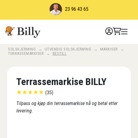
Skip
23 96 43 65
to
content
SOLSKJERMING
→
UTVENDIG SOLSKJERMING
→
MARKISER
→
TERRASSEMARKISER
→
BESTILL
Terrassemarkise BILLY
★
★
★
★
★
(35)
Tilpass og kjøp din terrassemarkise nå og betal etter
levering.