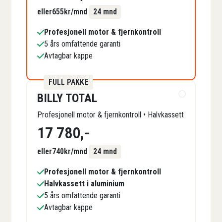
eller
655
kr/mnd
24 mnd
Profesjonell motor & fjernkontroll
5 års omfattende garanti
Avtagbar kappe
FULL PAKKE
BILLY TOTAL
Profesjonell motor & fjernkontroll • Halvkassett
17 780
,-
eller
740
kr/mnd
24 mnd
Profesjonell motor & fjernkontroll
Halvkassett i aluminium
5 års omfattende garanti
Avtagbar kappe