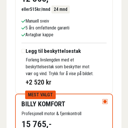
eller
515
kr/mnd
24 mnd
Manuell sveiv
5 års omfattende garanti
Avtagbar kappe
Legg til beskyttelsestak
Forleng livslengden med et
beskyttelsestak som beskytter mot
vær og vind. Trykk for å vise på bildet.
+
2 520
kr
MEST VALGT
BILLY KOMFORT
Profesjonell motor & fjernkontroll
15 765
,-