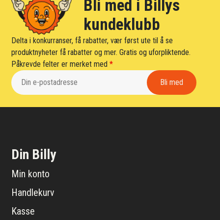
Bli med i Billys
kundeklubb
Delta i konkurranser, få rabatter, vær først ute til å se
produktnyheter få rabatter og mer. Gratis og uforpliktende.
Påkrevde felter er merket med
*
Din Billy
Min konto
Handlekurv
Kasse