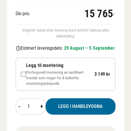
15 765
Din pris:
,-
Valgfritt: betal etter levering med rentefri faktura eller
delbetaling.
Estimert leveringsdato:
29 August – 5 September
Legg til montering
Profesjonell montering av sertifisert
3 149 kr
montør som ringer for å bekrefte
monteringstidspunkt.
Terrassemarkise
-
+
LEGG I HANDLEVOGNA
BILLY
antall