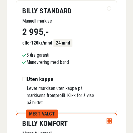
BILLY STANDARD
Manuell markise
2 995
,-
eller
120
kr/mnd
24 mnd
5 års garanti
Manøvrering med band
Uten kappe
Lever markisen uten kappe på
markisens frontprofil. Klikk for å vise
på bildet.
MEST VALGT
BILLY KOMFORT