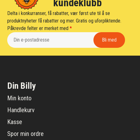
kundeklubb
Delta i konkurranser, få rabatter, vær først ute til å se
produktnyheter få rabatter og mer. Gratis og uforpliktende.
Påkrevde felter er merket med
*
Din Billy
Min konto
Handlekurv
Kasse
Spor min ordre