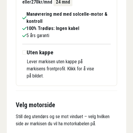
eller
270
kr/mnd
24 mnd
Manøvrering med med solcelle-motor &
kontroll
100% Trødløs: Ingen kabel
5 års garanti
Uten kappe
Lever markisen uten kappe på
markisens frontprofil. Klikk for å vise
på bildet.
Velg motorside
Still deg utendørs og se mot vinduet – velg hvilken
side av markisen du vil ha motorkabelen på.