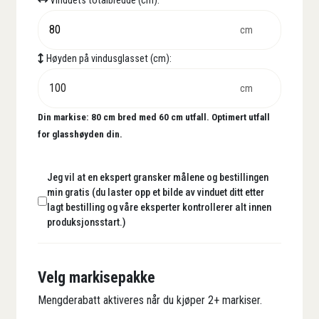
Vinduets totalbredde (cm):
cm
Høyden på vindusglasset (cm):
cm
Din markise:
80
cm bred med
60
cm utfall. Optimert utfall
for glasshøyden din.
Jeg vil at en ekspert gransker målene og bestillingen
min gratis (du laster opp et bilde av vinduet ditt etter
lagt bestilling og våre eksperter kontrollerer alt innen
produksjonsstart.)
Velg markisepakke
Mengderabatt aktiveres når du kjøper 2+ markiser.