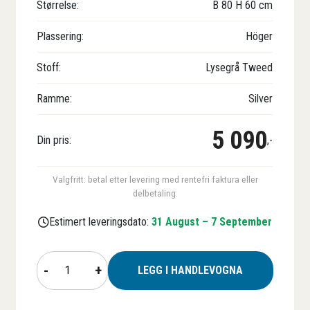
Størrelse:
B
80
H
60
cm
Plassering:
Höger
Stoff:
Lysegrå Tweed
Ramme:
Silver
5 090
Din pris:
,-
Valgfritt: betal etter levering med rentefri faktura eller
delbetaling.
Estimert leveringsdato:
31 August – 7 September
Vindusmarkise
-
+
LEGG I HANDLEVOGNA
BILLY
antall