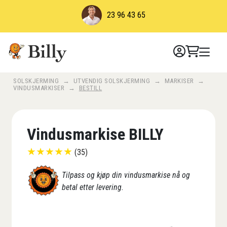
Skip
23 96 43 65
to
content
SOLSKJERMING
→
UTVENDIG SOLSKJERMING
→
MARKISER
→
VINDUSMARKISER
→
BESTILL
Vindusmarkise BILLY
★
★
★
★
★
(35)
Tilpass og kjøp din vindusmarkise nå og
betal etter levering.