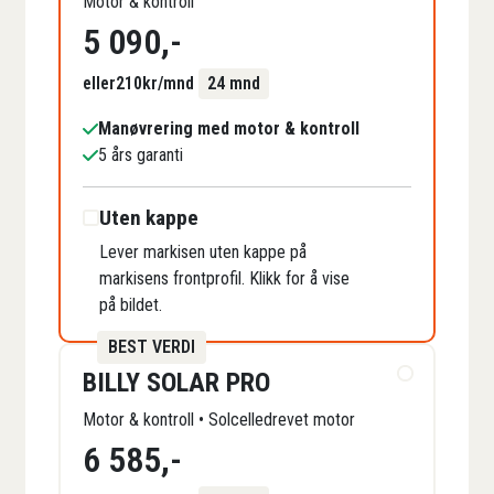
Motor & kontroll
5 090
,-
eller
210
kr/mnd
24 mnd
Manøvrering med motor & kontroll
5 års garanti
Uten kappe
Lever markisen uten kappe på
markisens frontprofil. Klikk for å vise
på bildet.
BEST VERDI
BILLY SOLAR PRO
Motor & kontroll • Solcelledrevet motor
6 585
,-