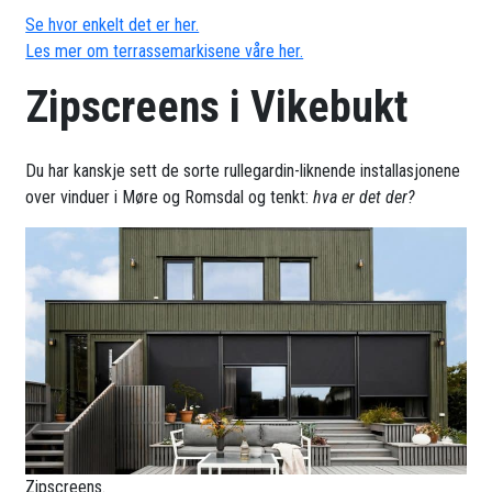
Se hvor enkelt det er her.
Les mer om terrassemarkisene våre her.
Zipscreens i Vikebukt
Du har kanskje sett de sorte rullegardin-liknende installasjonene
over vinduer i Møre og Romsdal og tenkt:
hva er det der?
Zipscreens.