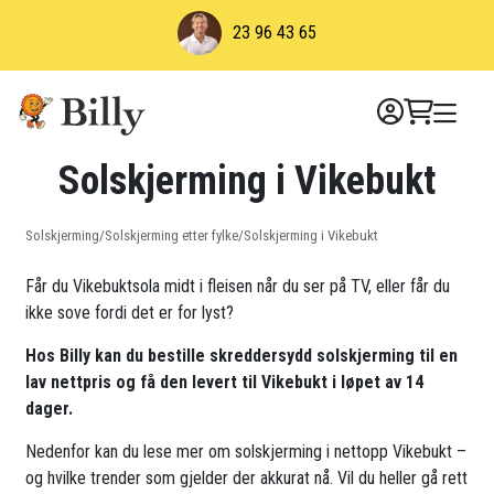
Skip
23 96 43 65
to
content
Solskjerming i Vikebukt
Solskjerming
/
Solskjerming etter fylke
/
Solskjerming i Vikebukt
Får du Vikebuktsola midt i fleisen når du ser på TV, eller får du
ikke sove fordi det er for lyst?
Hos Billy kan du bestille skreddersydd solskjerming til en
lav nettpris og få den levert til Vikebukt i løpet av 14
dager.
Nedenfor kan du lese mer om solskjerming i nettopp Vikebukt –
og hvilke trender som gjelder der akkurat nå. Vil du heller gå rett