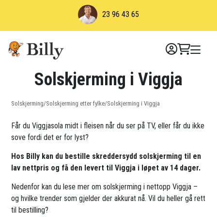
Skip
23 96 43 65
to
content
Solskjerming i Viggja
Solskjerming
/
Solskjerming etter fylke
/
Solskjerming i Viggja
Får du Viggjasola midt i fleisen når du ser på TV, eller får du ikke
sove fordi det er for lyst?
Hos Billy kan du bestille skreddersydd solskjerming til en
lav nettpris og få den levert til Viggja i løpet av 14 dager.
Nedenfor kan du lese mer om solskjerming i nettopp Viggja –
og hvilke trender som gjelder der akkurat nå. Vil du heller gå rett
til bestilling?