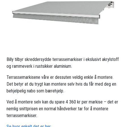
Billy tilbyr skreddersydde terrassemarkiser i ekslusivt akrylstoff
og rammeverk i rustsikker aluminium.
Terrassemarkisene våre er dessuten veldig enkle å montere.
Det betyr at du trygt kan montere selv hvis du får med deg en
behjelpelig nabo som bærehjelp.
Ved å montere selv kan du spare 4 360 kr per markise – det er
nemlig snittprisen en normal håndverker tar for å montere
terrassemarkiser.
Se hvor enkelt det er her.