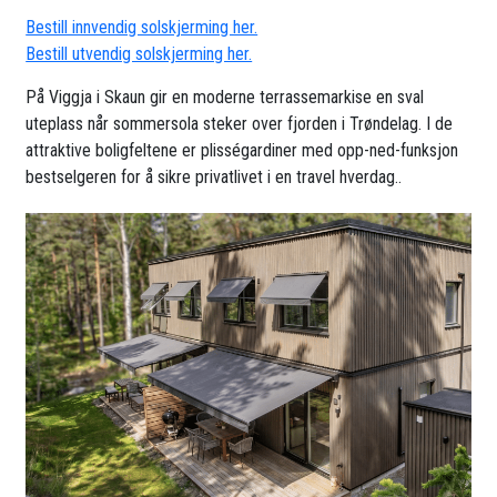
Bestill innvendig solskjerming her.
Bestill utvendig solskjerming her.
På Viggja i Skaun gir en moderne terrassemarkise en sval
uteplass når sommersola steker over fjorden i Trøndelag. I de
attraktive boligfeltene er plisségardiner med opp-ned-funksjon
bestselgeren for å sikre privatlivet i en travel hverdag..