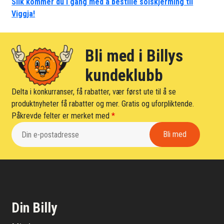
Slik kommer du i gang med å bestille solskjerming til
Viggja!
Bli med i Billys
kundeklubb
Delta i konkurranser, få rabatter, vær først ute til å se
produktnyheter få rabatter og mer. Gratis og uforpliktende.
Påkrevde felter er merket med
*
Din Billy