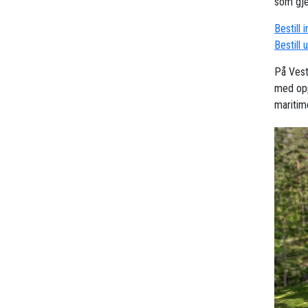
som gjel
Bestill 
Bestill 
På Vest
med opp
maritime