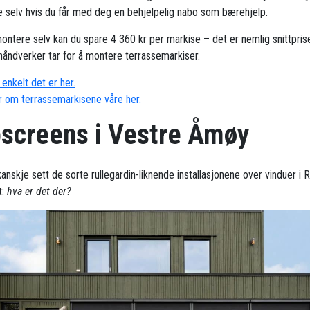
 selv hvis du får med deg en behjelpelig nabo som bærehjelp.
ontere selv kan du spare 4 360 kr per markise – det er nemlig snittpris
håndverker tar for å montere terrassemarkiser.
enkelt det er her.
 om terrassemarkisene våre her.
pscreens i Vestre Åmøy
anskje sett de sorte rullegardin-liknende installasjonene over vinduer i 
t:
hva er det der?