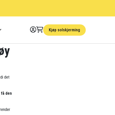
Kjøp solskjerming
øy
rdi det
 få den
trender