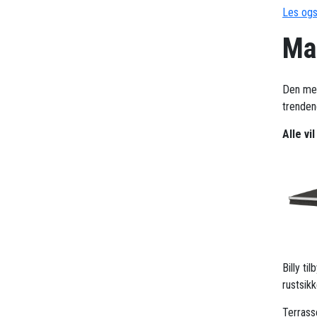
Les ogs
Ma
Den me
trendene
Alle vi
Billy t
rustsik
Terrass