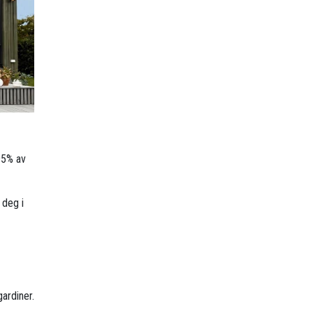
95% av
 deg i
ardiner.