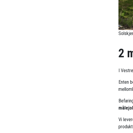
Solskje
2 
I Vestr
Enten b
mellomle
Befarin
målejo
Vi leve
produkt