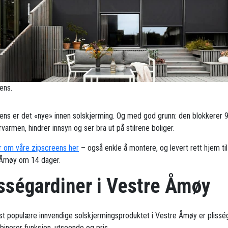
ens.
ens er det «nye» innen solskjerming. Og med god grunn: den blokkerer 
armen, hindrer innsyn og ser bra ut på stilrene boliger.
 om våre zipscreens her
– også enkle å montere, og levert rett hjem til
Åmøy om 14 dager.
isségardiner i Vestre Åmøy
t populære innvendige solskjermingsproduktet i Vestre Åmøy er plisség
inerer funksjon, utseende og pris.