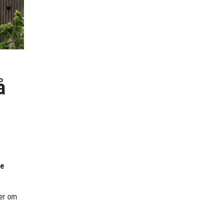
å
re
mer om