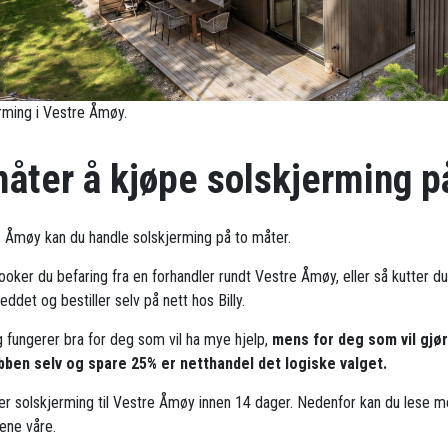
rming i Vestre Åmøy.
måter å kjøpe solskjerming p
e Åmøy kan du handle solskjerming på to måter.
ooker du befaring fra en forhandler rundt Vestre Åmøy, eller så kutter du
ddet og bestiller selv på nett hos Billy.
g fungerer bra for deg som vil ha mye hjelp,
mens for deg som vil gjø
bben selv og spare 25% er netthandel det logiske valget.
rer solskjerming til Vestre Åmøy innen 14 dager. Nedenfor kan du lese 
ene våre.