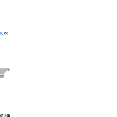
er
, og
i
gt kan