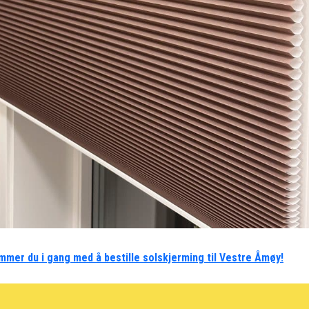
mmer du i gang med å bestille solskjerming til Vestre Åmøy!