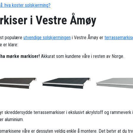
å: hva koster solskjerming?
rkiser i Vestre Åmøy
st populære
utvendige solskjermingen
i Vestre Åmøy er
terrassemarkis
 er klare:
l ha mørke markiser!
Akkurat som kundene våre i resten av Norge.
ilbyr skreddersydde terrassemarkiser i ekslusivt akrylstoff og rammeverk 
ker aluminium.
emarkisene våre er dessuten veldig enkle å montere. Det betyr at du try