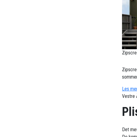
Zipscre
Zipscre
sommerv
Les mer
Vestre 
Pl
Det mes
De komb