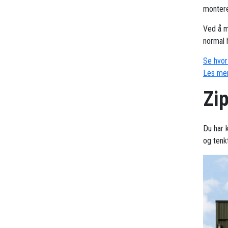
montere
Ved å m
normal 
Se hvor 
Les mer
Zi
Du har k
og tenk