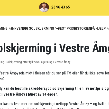
23 96 43 65
MING
INNVENDIG SOLSKJERMING
BEST PRIS
HISTORIEN
FÅ HJELP
olskjerming i Vestre Åm
ming
/
Solskjerming etter fylke
/
Solskjerming i Vestre Åmøy
estre Åmøysola midt i fleisen når du ser på TV, eller får du ikke sove fo
yst?
ly kan du bestille skreddersydd solskjerming til en lav nettpris og
til Vestre Åmøy i løpet av 14 dager.
r kan du lese mer om solskjerming i nettopp Vestre Åmøy – og hvilke 