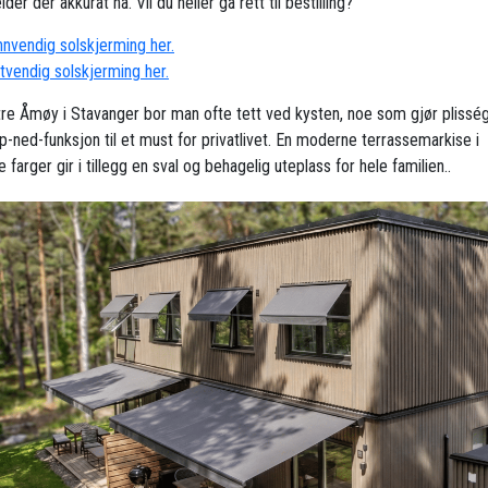
der der akkurat nå. Vil du heller gå rett til bestilling?
innvendig solskjerming her.
utvendig solskjerming her.
re Åmøy i Stavanger bor man ofte tett ved kysten, noe som gjør plisség
-ned-funksjon til et must for privatlivet. En moderne terrassemarkise i
 farger gir i tillegg en sval og behagelig uteplass for hele familien..