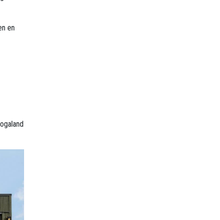
en en
Rogaland