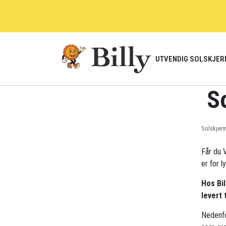
Skip
to
content
UTVENDIG SOLSKJER
S
Solskjer
Får du V
er for l
Hos Bil
levert 
Nedenfo