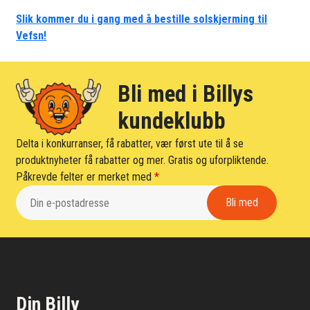
Slik kommer du i gang med å bestille solskjerming til
Vefsn!
Bli med i Billys
kundeklubb
Delta i konkurranser, få rabatter, vær først ute til å se
produktnyheter få rabatter og mer. Gratis og uforpliktende.
Påkrevde felter er merket med
*
Din Billy