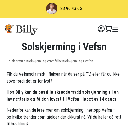
Skip
23 96 43 65
to
content
Solskjerming i Vefsn
Solskjerming
/
Solskjerming etter fylke
/
Solskjerming i Vefsn
Får du Vefsnsola midt i fleisen når du ser på TV, eller får du ikke
sove fordi det er for lyst?
Hos Billy kan du bestille skreddersydd solskjerming til en
lav nettpris og få den levert til Vefsn i løpet av 14 dager.
Nedenfor kan du lese mer om solskjerming i nettopp Vefsn –
og hvilke trender som gjelder der akkurat nå. Vil du heller gå rett
til bestilling?