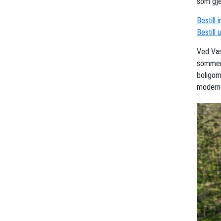
som gjel
Bestill 
Bestill 
Ved Vas
sommers
boligom
moderne