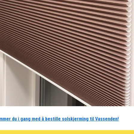
mmer du i gang med å bestille solskjerming til Vassenden!