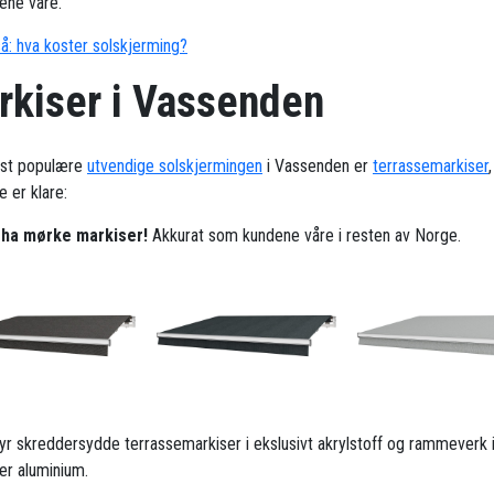
ene våre.
å: hva koster solskjerming?
rkiser i Vassenden
st populære
utvendige solskjermingen
i Vassenden er
terrassemarkiser
 er klare:
l ha mørke markiser!
Akkurat som kundene våre i resten av Norge.
ilbyr skreddersydde terrassemarkiser i ekslusivt akrylstoff og rammeverk 
ker aluminium.