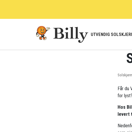
Skip
to
content
UTVENDIG SOLSKJER
S
Solskjer
Får du V
for lyst
Hos Bil
levert 
Nedenfo