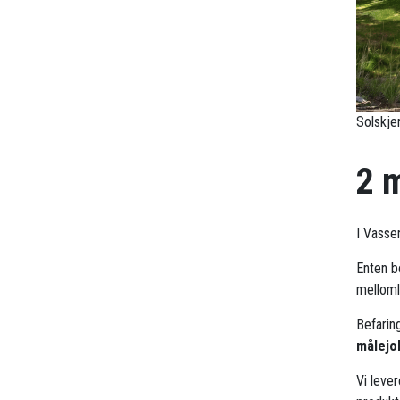
Solskje
2 
I Vasse
Enten b
mellomle
Befarin
målejo
Vi leve