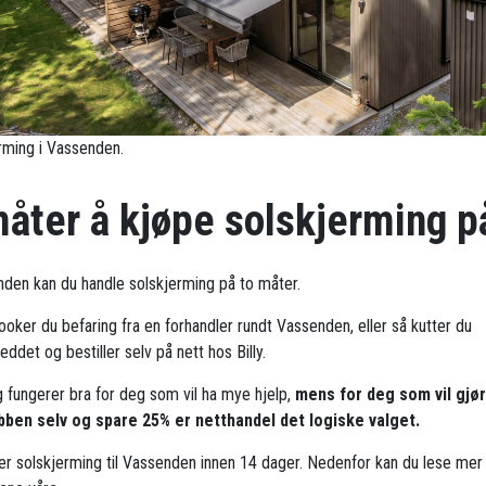
rming i Vassenden.
måter å kjøpe solskjerming p
nden kan du handle solskjerming på to måter.
ooker du befaring fra en forhandler rundt Vassenden, eller så kutter du
ddet og bestiller selv på nett hos Billy.
g fungerer bra for deg som vil ha mye hjelp,
mens for deg som vil gjø
bben selv og spare 25% er netthandel det logiske valget.
rer solskjerming til Vassenden innen 14 dager. Nedenfor kan du lese me