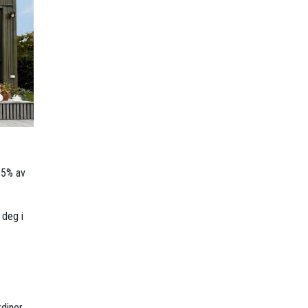
95% av
 deg i
diner.