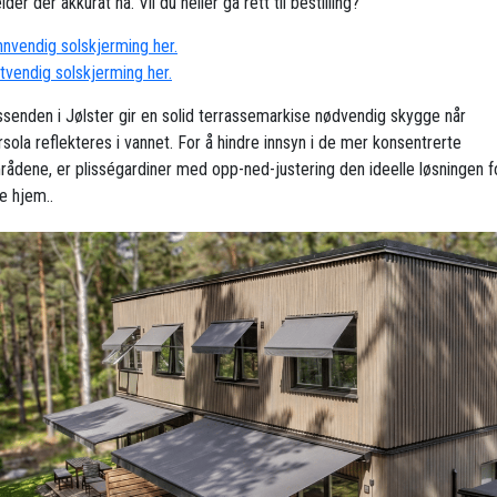
der der akkurat nå. Vil du heller gå rett til bestilling?
innvendig solskjerming her.
utvendig solskjerming her.
senden i Jølster gir en solid terrassemarkise nødvendig skygge når
ola reflekteres i vannet. For å hindre innsyn i de mer konsentrerte
rådene, er plisségardiner med opp-ned-justering den ideelle løsningen f
 hjem..