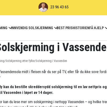
23 96 43 65
MING
INNVENDIG SOLSKJERMING
BEST PRIS
HISTORIEN
FÅ HJELP
olskjerming i Vassend
ming
/
Solskjerming etter fylke
/
Solskjerming i Vassenden
assendensola midt i fleisen når du ser på TV, eller får du ikke sove fordi
?
ly kan du bestille skreddersydd solskjerming til en lav nettpris og
til Vassenden i løpet av 14 dager.
r kan du lese mer om solskjerming i nettopp Vassenden – og hvilke tre