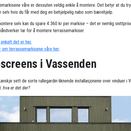
emarkisene våre er dessuten veldig enkle å montere. Det betyr at du try
 selv hvis du får med deg en behjelpelig nabo som bærehjelp.
ontere selv kan du spare 4 360 kr per markise – det er nemlig snittpris
håndverker tar for å montere terrassemarkiser.
enkelt det er her.
 om terrassemarkisene våre her.
pscreens i Vassenden
anskje sett de sorte rullegardin-liknende installasjonene over vinduer i 
t:
hva er det der?