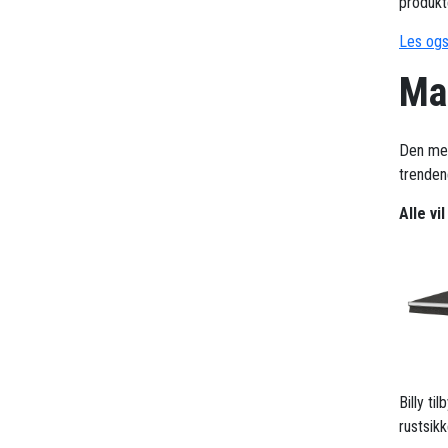
produkt
Les ogs
Ma
Den me
trendene
Alle vi
Billy t
rustsik