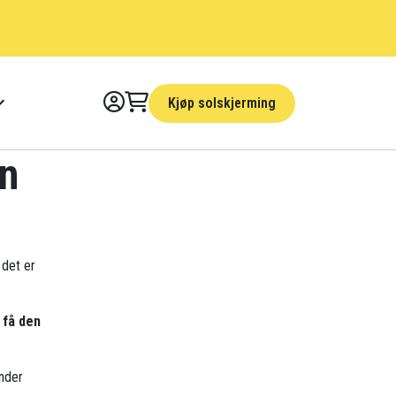
Kjøp solskjerming
en
 det er
 få den
nder