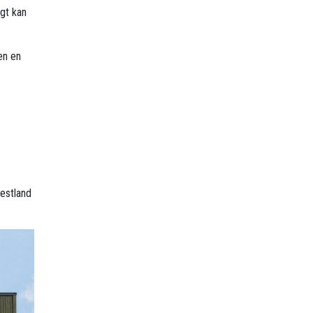
gt kan
en en
Vestland