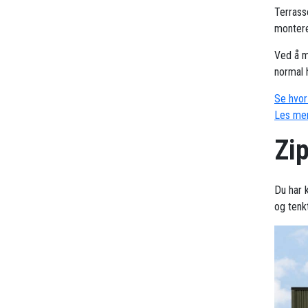
Terrass
montere
Ved å m
normal 
Se hvor 
Les mer
Zi
Du har k
og tenk