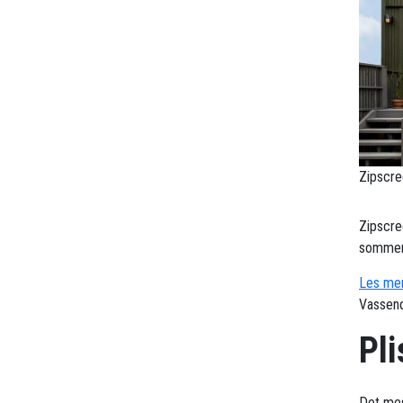
Zipscre
Zipscre
sommerv
Les mer
Vassend
Pl
Det mes