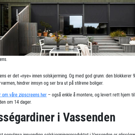
ens.
ens er det «nye» innen solskjerming. Og med god grunn: den blokkerer 
armen, hindrer innsyn og ser bra ut på stilrene boliger.
 om våre zipscreens her
– også enkle å montere, og levert rett hjem til
en om 14 dager.
isségardiner i Vassenden
t populære innvendige solskjermingsproduktet i Vassenden er plisségar