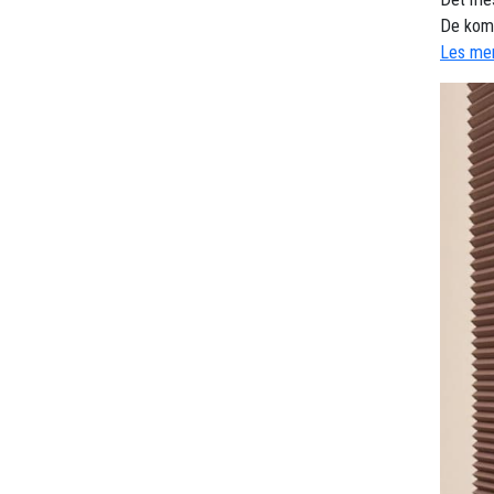
De komb
Les mer