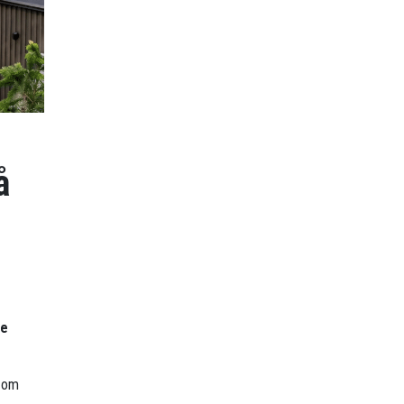
å
re
r om