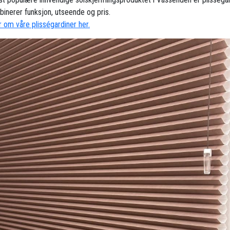
inerer funksjon, utseende og pris.
 om våre plisségardiner her.