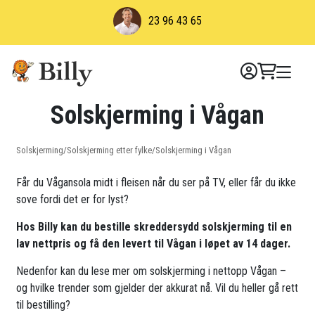
Skip
23 96 43 65
to
content
Solskjerming i Vågan
Solskjerming
/
Solskjerming etter fylke
/
Solskjerming i Vågan
Får du Vågansola midt i fleisen når du ser på TV, eller får du ikke
sove fordi det er for lyst?
Hos Billy kan du bestille skreddersydd solskjerming til en
lav nettpris og få den levert til Vågan i løpet av 14 dager.
Nedenfor kan du lese mer om solskjerming i nettopp Vågan –
og hvilke trender som gjelder der akkurat nå. Vil du heller gå rett
til bestilling?