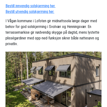
Bestill innvendig solskjerming her.
Bestill utvendig solskjerming her.
I Vågan kommune i Lofoten gir midnattssola lange dager med
behov for god solskjerming i Svolvær og Henningsvær. En
terrassemarkise gir nødvendig skygge på dagtid, mens lystette
plisségardiner med opp-ned-funksjon sikrer både nattesøvn og
privatliv..