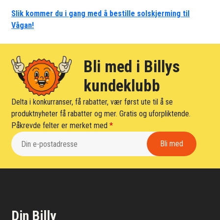
Slik kommer du i gang med å bestille solskjerming til
Vågan!
Bli med i Billys
kundeklubb
Delta i konkurranser, få rabatter, vær først ute til å se
produktnyheter få rabatter og mer. Gratis og uforpliktende.
Påkrevde felter er merket med
*
Din Billy