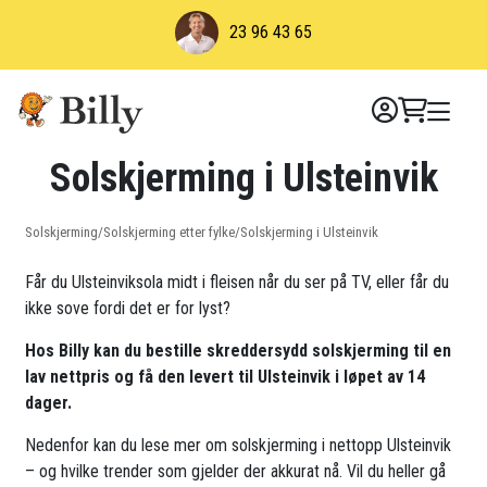
Skip
23 96 43 65
to
content
Solskjerming i Ulsteinvik
Solskjerming
/
Solskjerming etter fylke
/
Solskjerming i Ulsteinvik
Får du Ulsteinviksola midt i fleisen når du ser på TV, eller får du
ikke sove fordi det er for lyst?
Hos Billy kan du bestille skreddersydd solskjerming til en
lav nettpris og få den levert til Ulsteinvik i løpet av 14
dager.
Nedenfor kan du lese mer om solskjerming i nettopp Ulsteinvik
– og hvilke trender som gjelder der akkurat nå. Vil du heller gå