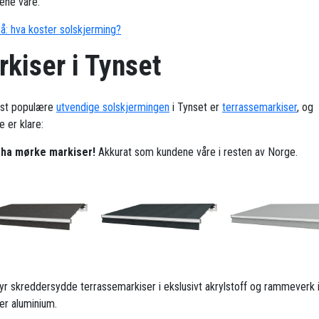
ene våre.
å: hva koster solskjerming?
kiser i Tynset
st populære
utvendige solskjermingen
i Tynset er
terrassemarkiser
, og
 er klare:
l ha mørke markiser!
Akkurat som kundene våre i resten av Norge.
ilbyr skreddersydde terrassemarkiser i ekslusivt akrylstoff og rammeverk 
ker aluminium.