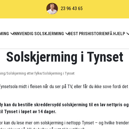
23 96 43 65
MING
INNVENDIG SOLSKJERMING
BEST PRIS
HISTORIEN
FÅ HJELP
Solskjerming i Tynset
ming
/
Solskjerming etter fylke
/
Solskjerming i Tynset
ynsetsola midt i fleisen når du ser på TV, eller får du ikke sove fordi det
ly kan du bestille skreddersydd solskjerming til en lav nettpris og
til Tynset i løpet av 14 dager.
r kan du lese mer om solskjerming i nettopp Tynset – og hvilke trende