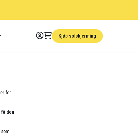
Kjøp solskjerming
 er for
 få den
r som