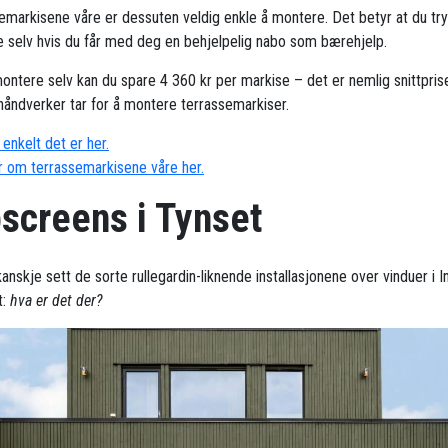
emarkisene våre er dessuten veldig enkle å montere. Det betyr at du try
 selv hvis du får med deg en behjelpelig nabo som bærehjelp.
ontere selv kan du spare 4 360 kr per markise – det er nemlig snittpris
håndverker tar for å montere terrassemarkiser.
enkelt det er her.
 om terrassemarkisene våre her.
pscreens i Tynset
anskje sett de sorte rullegardin-liknende installasjonene over vinduer i I
t:
hva er det der?