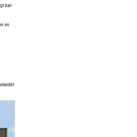
gt kan
en en
nnlandet