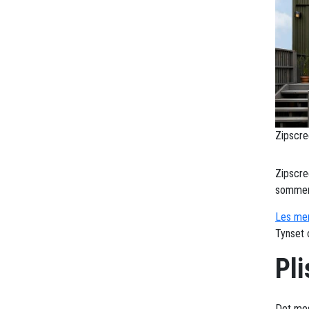
Zipscre
Zipscre
sommerv
Les mer
Tynset 
Pli
Det mes