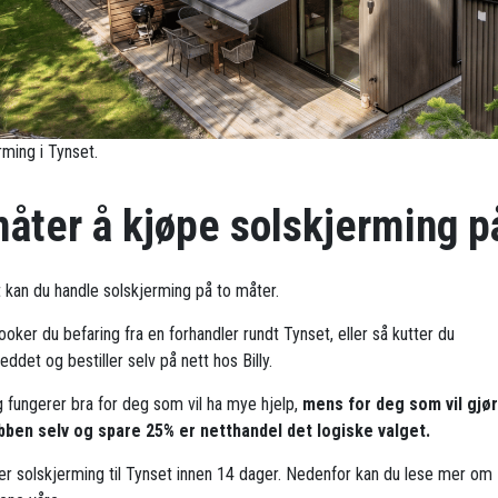
rming i Tynset.
måter å kjøpe solskjerming p
t kan du handle solskjerming på to måter.
oker du befaring fra en forhandler rundt Tynset, eller så kutter du
ddet og bestiller selv på nett hos Billy.
g fungerer bra for deg som vil ha mye hjelp,
mens for deg som vil gjø
bben selv og spare 25% er netthandel det logiske valget.
rer solskjerming til Tynset innen 14 dager. Nedenfor kan du lese mer om