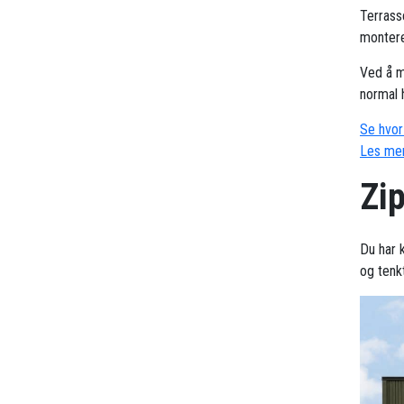
Terrass
montere
Ved å m
normal 
Se hvor 
Les mer
Zi
Du har k
og tenk