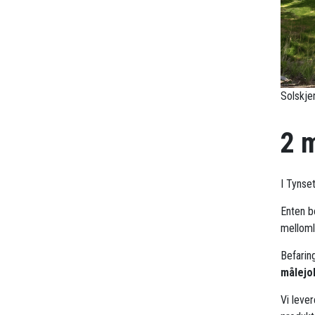
Solskje
2 
I Tynse
Enten bo
mellomle
Befarin
målejo
Vi leve