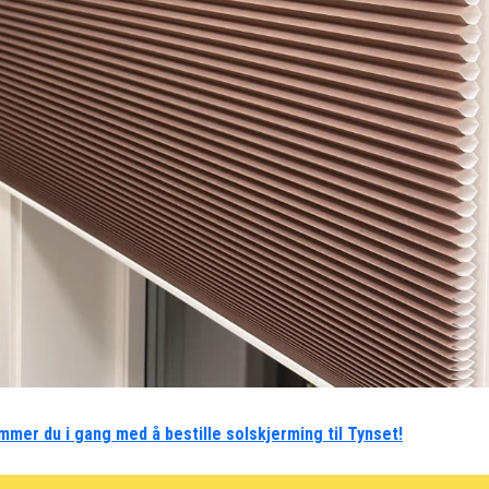
mmer du i gang med å bestille solskjerming til Tynset!