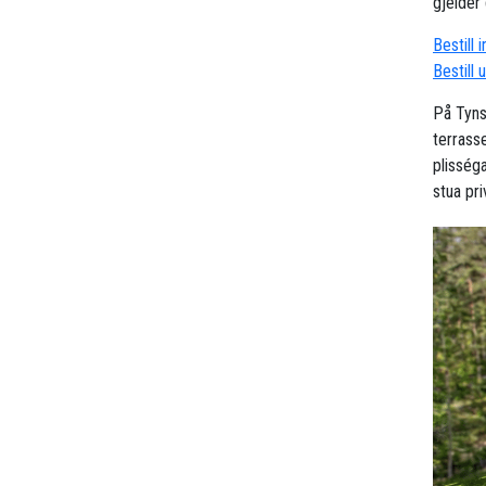
gjelder 
Bestill 
Bestill 
På Tyns
terrass
plisség
stua pri