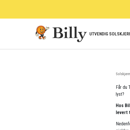
Skip
to
content
UTVENDIG SOLSKJER
Solskjer
Får du T
lyst?
Hos Bil
levert 
Nedenfo