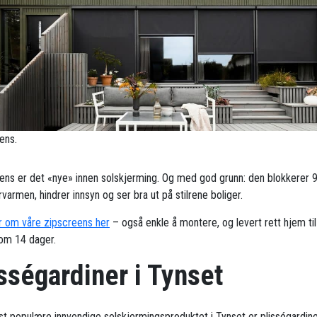
ens.
ens er det «nye» innen solskjerming. Og med god grunn: den blokkerer 
armen, hindrer innsyn og ser bra ut på stilrene boliger.
 om våre zipscreens her
– også enkle å montere, og levert rett hjem til
om 14 dager.
sségardiner i Tynset
t populære innvendige solskjermingsproduktet i Tynset er plisségardine