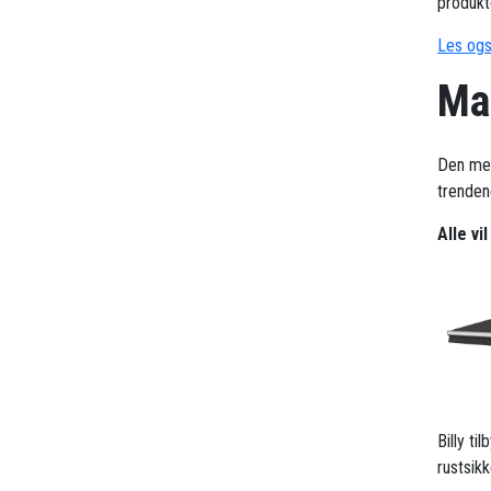
produkt
Les ogs
Mar
Den me
trendene
Alle vi
Billy t
rustsik