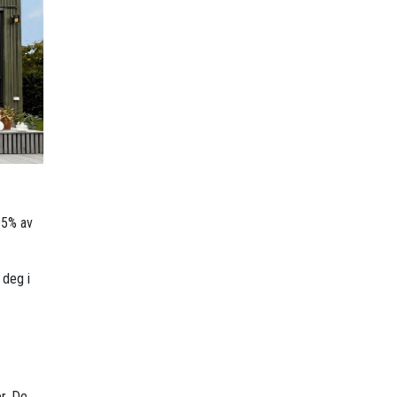
95% av
 deg i
r. De