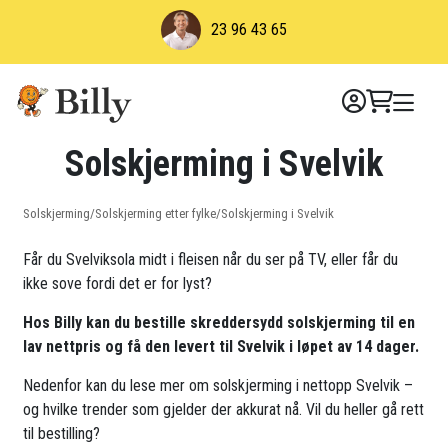
Skip
23 96 43 65
to
content
Solskjerming i Svelvik
Solskjerming
/
Solskjerming etter fylke
/
Solskjerming i Svelvik
Får du Svelviksola midt i fleisen når du ser på TV, eller får du
ikke sove fordi det er for lyst?
Hos Billy kan du bestille skreddersydd solskjerming til en
lav nettpris og få den levert til Svelvik i løpet av 14 dager.
Nedenfor kan du lese mer om solskjerming i nettopp Svelvik –
og hvilke trender som gjelder der akkurat nå. Vil du heller gå rett
til bestilling?