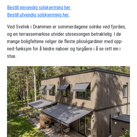
Bestill innvendig solskjerming her.
Bestill utvendig solskjerming her.
Ved Svelvik i Drammen er sommerdagene solrike ved fjorden,
og en terrassemarkise utvider utesesongen betraktelig. I de
mange boligfeltene velger de fleste plisségardiner med opp-
ned-funksjon for å hindre naboer og turgåere i å se rett inn i
stua..