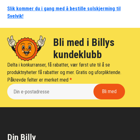
Slik kommer du i gang med å bestille solskjerming til
Svelvik!
Bli med i Billys
kundeklubb
Delta i konkurranser, få rabatter, vær først ute til å se
produktnyheter få rabatter og mer. Gratis og uforpliktende.
Påkrevde felter er merket med
*
Din Billy