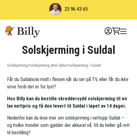
Skip
23 96 43 65
to
content
Solskjerming i Suldal
Solskjerming
/
Solskjerming etter fylke
/
Solskjerming i Suldal
Får du Suldalsola midt i fleisen når du ser på TV, eller får du ikke
sove fordi det er for lyst?
Hos Billy kan du bestille skreddersydd solskjerming til en
lav nettpris og få den levert til Suldal i løpet av 14 dager.
Nedenfor kan du lese mer om solskjerming i nettopp Suldal –
og hvilke trender som gjelder der akkurat nå. Vil du heller gå rett
til bestilling?