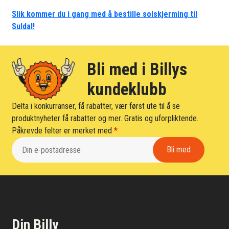
Slik kommer du i gang med å bestille solskjerming til
Suldal!
Bli med i Billys
kundeklubb
Delta i konkurranser, få rabatter, vær først ute til å se
produktnyheter få rabatter og mer. Gratis og uforpliktende.
Påkrevde felter er merket med
*
Din Billy