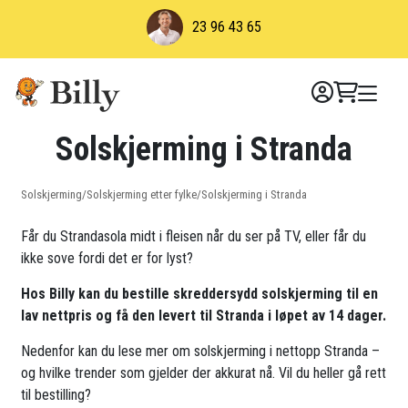
Skip
23 96 43 65
to
content
Solskjerming i Stranda
Solskjerming
/
Solskjerming etter fylke
/
Solskjerming i Stranda
Får du Strandasola midt i fleisen når du ser på TV, eller får du
ikke sove fordi det er for lyst?
Hos Billy kan du bestille skreddersydd solskjerming til en
lav nettpris og få den levert til Stranda i løpet av 14 dager.
Nedenfor kan du lese mer om solskjerming i nettopp Stranda –
og hvilke trender som gjelder der akkurat nå. Vil du heller gå rett
til bestilling?