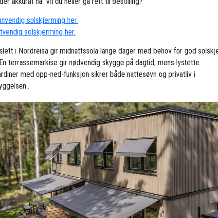
der akkurat nå. Vil du heller gå rett til bestilling?
innvendig solskjerming her.
utvendig solskjerming her.
slett i Nordreisa gir midnattssola lange dager med behov for god solskj
En terrassemarkise gir nødvendig skygge på dagtid, mens lystette
ardiner med opp-ned-funksjon sikrer både nattesøvn og privatliv i
yggelsen..