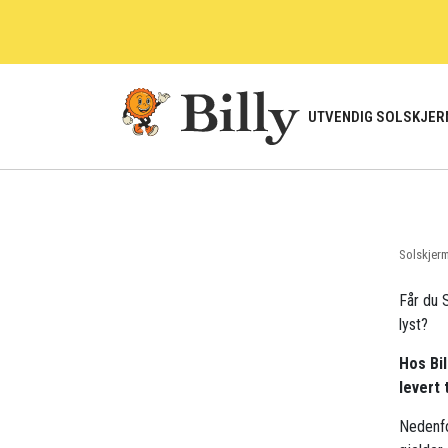
Skip
to
content
UTVENDIG SOLSKJER
Solskjer
Får du S
lyst?
Hos Bil
levert 
Nedenfo