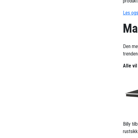
produkt
Les ogs
Mar
Den me
trendene
Alle vi
Billy t
rustsik