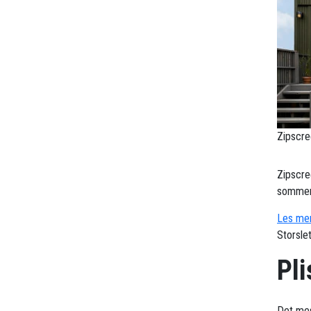
Zipscre
Zipscre
sommerv
Les mer
Storsle
Pli
Det mes