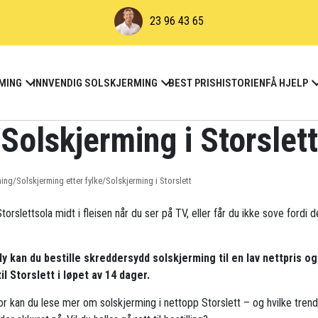
23 96 43 65
MING
INNVENDIG SOLSKJERMING
BEST PRIS
HISTORIEN
FÅ HJELP
Solskjerming i Storslett
ming
/
Solskjerming etter fylke
/
Solskjerming i Storslett
torslettsola midt i fleisen når du ser på TV, eller får du ikke sove fordi d
ly kan du bestille skreddersydd solskjerming til en lav nettpris og
til Storslett i løpet av 14 dager.
r kan du lese mer om solskjerming i nettopp Storslett – og hvilke tren