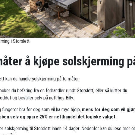
ming i Storslett.
måter å kjøpe solskjerming p
lett kan du handle solskjerming på to måter.
oker du befaring fra en forhandler rundt Storslett, eller så kutter du
ddet og bestiller selv på nett hos Billy.
g fungerer bra for deg som vil ha mye hjelp,
mens for deg som vil gjø
bben selv og spare 25% er netthandel det logiske valget.
rer solskjerming til Storslett innen 14 dager. Nedenfor kan du lese mer 