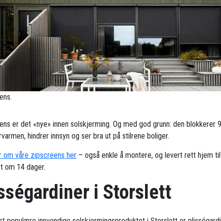
ens.
ens er det «nye» innen solskjerming. Og med god grunn: den blokkerer 
armen, hindrer innsyn og ser bra ut på stilrene boliger.
 om våre zipscreens her
– også enkle å montere, og levert rett hjem til
tt om 14 dager.
sségardiner i Storslett
t populære innvendige solskjermingsproduktet i Storslett er plisségardi