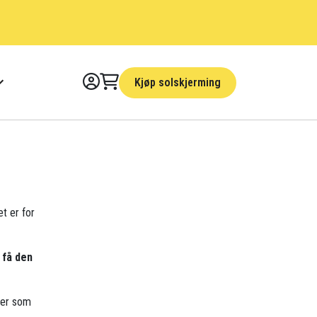
Kjøp solskjerming
et er for
 få den
der som