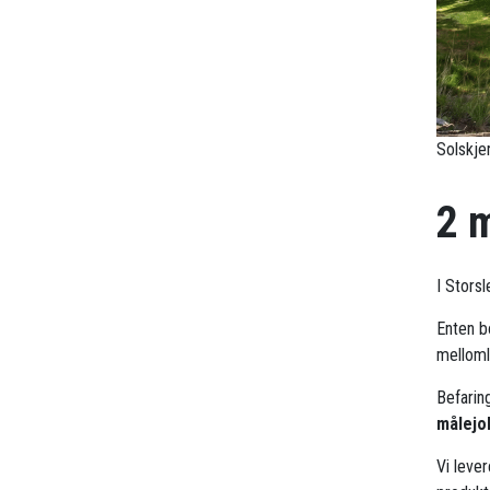
Solskjer
2 
I Stors
Enten bo
mellomle
Befarin
målejo
Vi leve