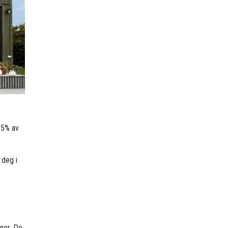
95% av
 deg i
ner. De