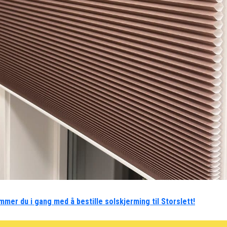
mmer du i gang med å bestille solskjerming til Storslett!