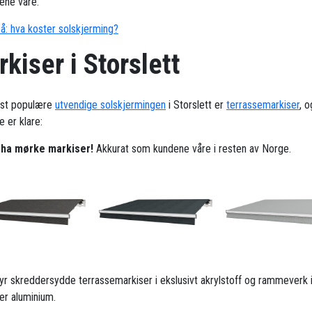
ene våre.
å: hva koster solskjerming?
kiser i Storslett
st populære
utvendige solskjermingen
i Storslett er
terrassemarkiser
, o
 er klare:
l ha mørke markiser!
Akkurat som kundene våre i resten av Norge.
ilbyr skreddersydde terrassemarkiser i ekslusivt akrylstoff og rammeverk 
ker aluminium.