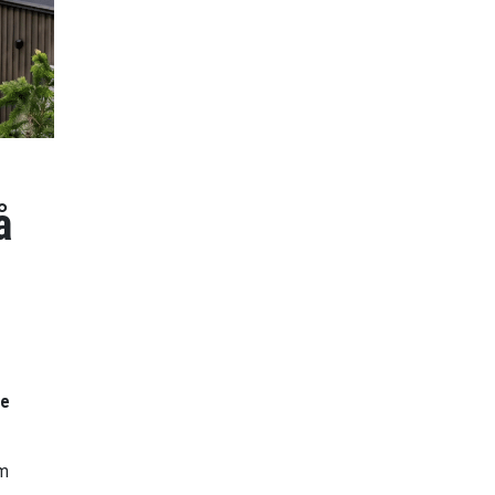
å
re
om