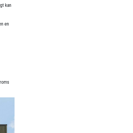
gt kan
en en
 Troms