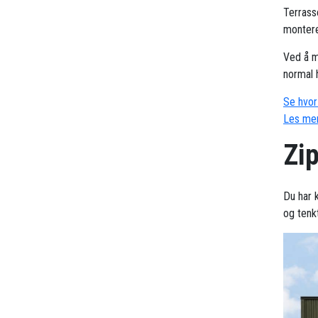
Terrass
montere
Ved å m
normal 
Se hvor 
Les mer
Zip
Du har 
og tenk