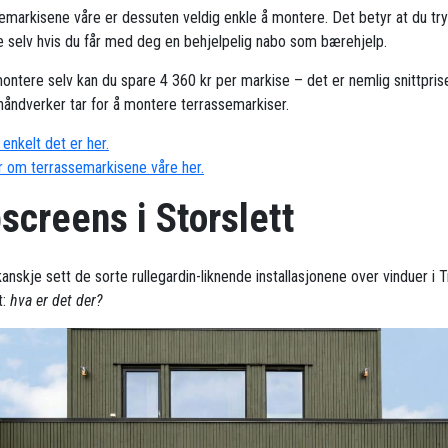
emarkisene våre er dessuten veldig enkle å montere. Det betyr at du try
 selv hvis du får med deg en behjelpelig nabo som bærehjelp.
ontere selv kan du spare 4 360 kr per markise – det er nemlig snittpris
håndverker tar for å montere terrassemarkiser.
enkelt det er her.
 om terrassemarkisene våre her.
screens i Storslett
kanskje sett de sorte rullegardin-liknende installasjonene over vinduer i
t:
hva er det der?