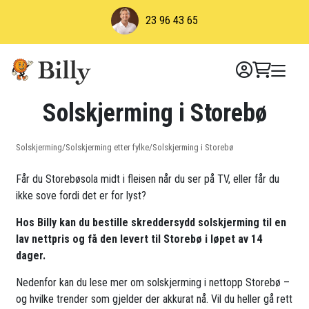
Skip
23 96 43 65
to
content
Solskjerming i Storebø
Solskjerming
/
Solskjerming etter fylke
/
Solskjerming i Storebø
Får du Storebøsola midt i fleisen når du ser på TV, eller får du
ikke sove fordi det er for lyst?
Hos Billy kan du bestille skreddersydd solskjerming til en
lav nettpris og få den levert til Storebø i løpet av 14
dager.
Nedenfor kan du lese mer om solskjerming i nettopp Storebø –
og hvilke trender som gjelder der akkurat nå. Vil du heller gå rett