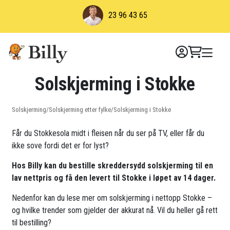
Skip
23 96 43 65
to
content
Solskjerming i Stokke
Solskjerming
/
Solskjerming etter fylke
/
Solskjerming i Stokke
Får du Stokkesola midt i fleisen når du ser på TV, eller får du
ikke sove fordi det er for lyst?
Hos Billy kan du bestille skreddersydd solskjerming til en
lav nettpris og få den levert til Stokke i løpet av 14 dager.
Nedenfor kan du lese mer om solskjerming i nettopp Stokke –
og hvilke trender som gjelder der akkurat nå. Vil du heller gå rett
til bestilling?