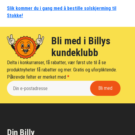
Slik kommer du i gang med å bestille solskjerming til
Stokke!
Bli med i Billys
kundeklubb
Delta i konkurranser, få rabatter, vær først ute til å se
produktnyheter få rabatter og mer. Gratis og uforpliktende.
Påkrevde felter er merket med
*
Din Billy