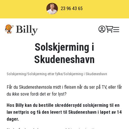
Skip
23 96 43 65
to
content
Solskjerming i
Skudeneshavn
Solskjerming
/
Solskjerming etter fylke
/
Solskjerming i Skudeneshavn
Får du Skudeneshavnsola midt i fleisen når du ser på TV, eller får
du ikke sove fordi det er for lyst?
Hos Billy kan du bestille skreddersydd solskjerming til en
lav nettpris og få den levert til Skudeneshavn i løpet av 14
dager.