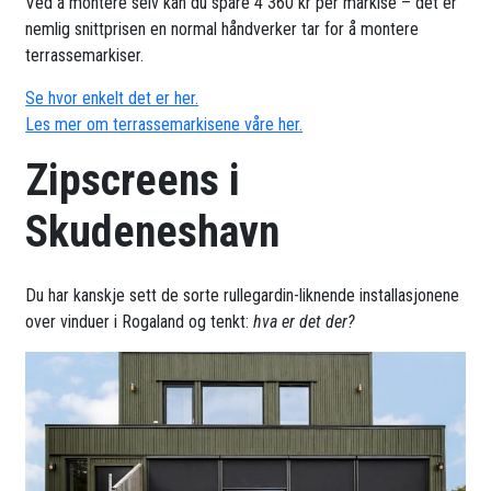
Ved å montere selv kan du spare 4 360 kr per markise – det er
nemlig snittprisen en normal håndverker tar for å montere
terrassemarkiser.
Se hvor enkelt det er her.
Les mer om terrassemarkisene våre her.
Zipscreens i
Skudeneshavn
Du har kanskje sett de sorte rullegardin-liknende installasjonene
over vinduer i Rogaland og tenkt:
hva er det der?