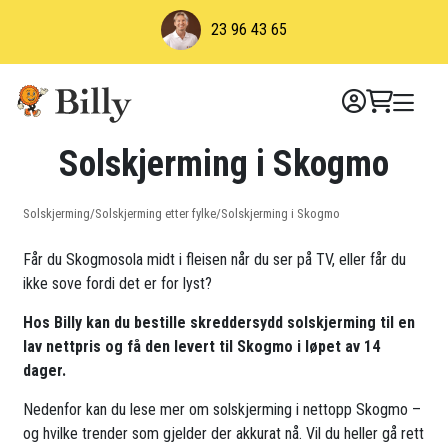
Skip
23 96 43 65
to
content
Solskjerming i Skogmo
Solskjerming
/
Solskjerming etter fylke
/
Solskjerming i Skogmo
Får du Skogmosola midt i fleisen når du ser på TV, eller får du
ikke sove fordi det er for lyst?
Hos Billy kan du bestille skreddersydd solskjerming til en
lav nettpris og få den levert til Skogmo i løpet av 14
dager.
Nedenfor kan du lese mer om solskjerming i nettopp Skogmo –
og hvilke trender som gjelder der akkurat nå. Vil du heller gå rett