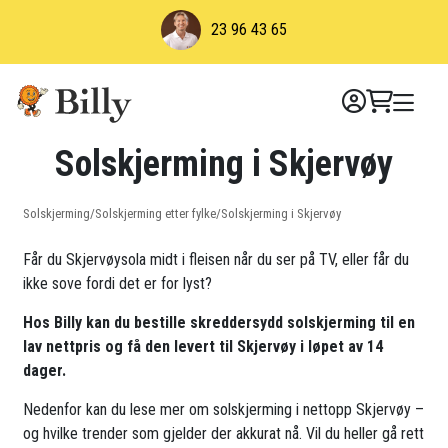
Skip
23 96 43 65
to
content
Solskjerming i Skjervøy
Solskjerming
/
Solskjerming etter fylke
/
Solskjerming i Skjervøy
Får du Skjervøysola midt i fleisen når du ser på TV, eller får du
ikke sove fordi det er for lyst?
Hos Billy kan du bestille skreddersydd solskjerming til en
lav nettpris og få den levert til Skjervøy i løpet av 14
dager.
Nedenfor kan du lese mer om solskjerming i nettopp Skjervøy –
og hvilke trender som gjelder der akkurat nå. Vil du heller gå rett