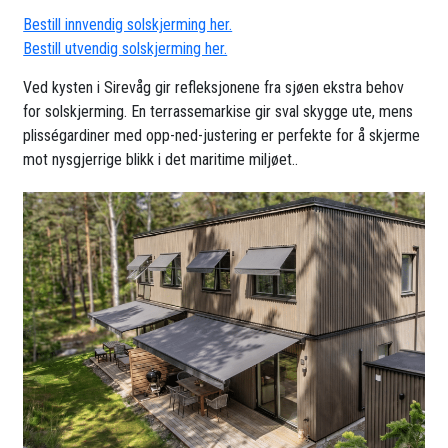
Bestill innvendig solskjerming her.
Bestill utvendig solskjerming her.
Ved kysten i Sirevåg gir refleksjonene fra sjøen ekstra behov
for solskjerming. En terrassemarkise gir sval skygge ute, mens
plisségardiner med opp-ned-justering er perfekte for å skjerme
mot nysgjerrige blikk i det maritime miljøet..