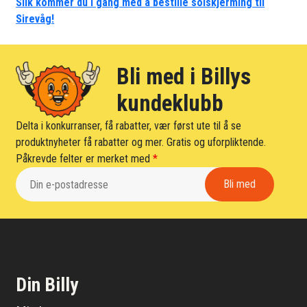
Slik kommer du i gang med å bestille solskjerming til
Sirevåg!
Bli med i Billys
kundeklubb
Delta i konkurranser, få rabatter, vær først ute til å se
produktnyheter få rabatter og mer. Gratis og uforpliktende.
Påkrevde felter er merket med
*
Din Billy