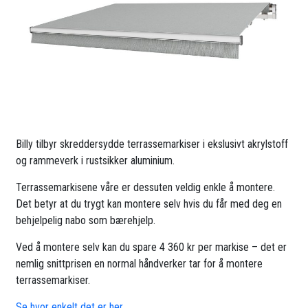
Billy tilbyr skreddersydde terrassemarkiser i ekslusivt akrylstoff
og rammeverk i rustsikker aluminium.
Terrassemarkisene våre er dessuten veldig enkle å montere.
Det betyr at du trygt kan montere selv hvis du får med deg en
behjelpelig nabo som bærehjelp.
Ved å montere selv kan du spare 4 360 kr per markise – det er
nemlig snittprisen en normal håndverker tar for å montere
terrassemarkiser.
Se hvor enkelt det er her.