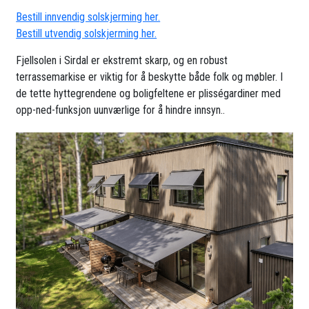
Bestill innvendig solskjerming her.
Bestill utvendig solskjerming her.
Fjellsolen i Sirdal er ekstremt skarp, og en robust
terrassemarkise er viktig for å beskytte både folk og møbler. I
de tette hyttegrendene og boligfeltene er plisségardiner med
opp-ned-funksjon uunværlige for å hindre innsyn..