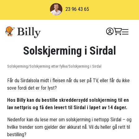
Skip
23 96 43 65
to
content
Solskjerming i Sirdal
Solskjerming
/
Solskjerming etter fylke
/
Solskjerming i Sirdal
Får du Sirdalsola midt i fleisen når du ser på TV, eller får du ikke
sove fordi det er for lyst?
Hos Billy kan du bestille skreddersydd solskjerming til en
lav nettpris og få den levert til Sirdal i løpet av 14 dager.
Nedenfor kan du lese mer om solskjerming i nettopp Sirdal – og
hvilke trender som gjelder der akkurat nå. Vil du heller gå rett til
bestilling?