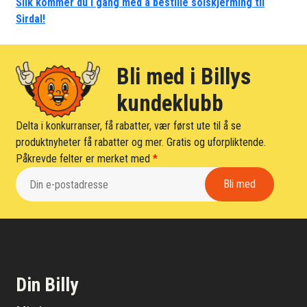
Slik kommer du i gang med å bestille solskjerming til
Sirdal!
Bli med i Billys
kundeklubb
Delta i konkurranser, få rabatter, vær først ute til å se
produktnyheter få rabatter og mer. Gratis og uforpliktende.
Påkrevde felter er merket med
*
Din Billy