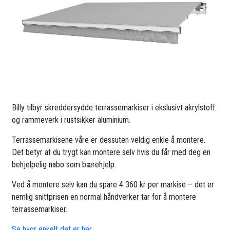
Billy tilbyr skreddersydde terrassemarkiser i ekslusivt akrylstoff
og rammeverk i rustsikker aluminium.
Terrassemarkisene våre er dessuten veldig enkle å montere.
Det betyr at du trygt kan montere selv hvis du får med deg en
behjelpelig nabo som bærehjelp.
Ved å montere selv kan du spare 4 360 kr per markise – det er
nemlig snittprisen en normal håndverker tar for å montere
terrassemarkiser.
Se hvor enkelt det er her.