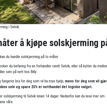
ming i Selvik.
måter å kjøpe solskjerming p
k kan du handle solskjerming på to måter.
ooker du befaring fra en forhandler rundt Selvik, eller så kutter du mell
ller selv på nett hos Billy.
g fungerer bra for deg som vil ha mye hjelp,
mens for deg som vil gjø
bben selv og spare 25% er netthandel det logiske valget.
rer solskjerming til Selvik innen 14 dager. Nedenfor kan du lese mer om
ene våre.