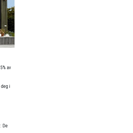
95% av
 deg i
r. De