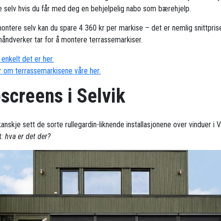
 selv hvis du får med deg en behjelpelig nabo som bærehjelp.
ontere selv kan du spare 4 360 kr per markise – det er nemlig snittpris
håndverker tar for å montere terrassemarkiser.
enkelt det er her.
 om terrassemarkisene våre her.
screens i Selvik
anskje sett de sorte rullegardin-liknende installasjonene over vinduer i 
t:
hva er det der?