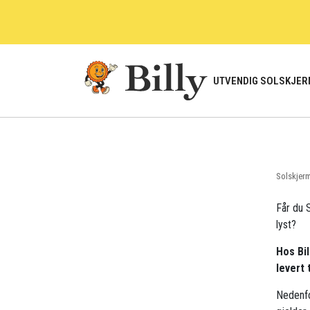
Skip
to
content
UTVENDIG SOLSKJER
Solskjer
Får du S
lyst?
Hos Bil
levert 
Nedenfo