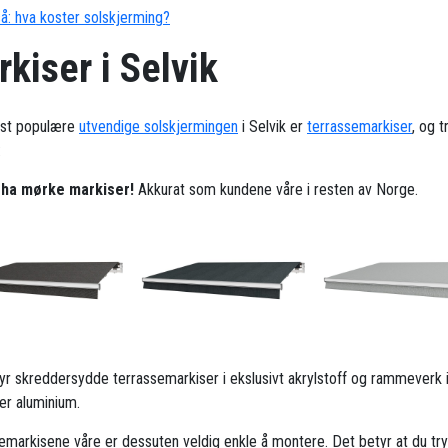
å: hva koster solskjerming?
kiser i Selvik
st populære
utvendige solskjermingen
i Selvik er
terrassemarkiser
, og 
:
l ha mørke markiser!
Akkurat som kundene våre i resten av Norge.
ilbyr skreddersydde terrassemarkiser i ekslusivt akrylstoff og rammeverk 
ker aluminium.
emarkisene våre er dessuten veldig enkle å montere. Det betyr at du try