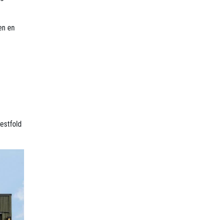
en en
Vestfold