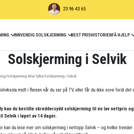
23 96 43 65
MING
INNVENDIG SOLSKJERMING
BEST PRIS
HISTORIEN
FÅ HJELP
Solskjerming i Selvik
ming
/
Solskjerming etter fylke
/
Solskjerming i Selvik
elviksola midt i fleisen når du ser på TV, eller får du ikke sove fordi det 
ly kan du bestille skreddersydd solskjerming til en lav nettpris og
til Selvik i løpet av 14 dager.
r kan du lese mer om solskjerming i nettopp Selvik – og hvilke trende