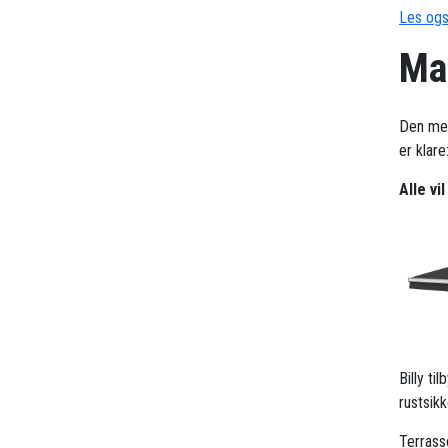
Les ogs
Mar
Den me
er klare
Alle vi
Billy t
rustsik
Terrass