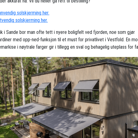
der akkurat nå. Vil du heller gå rett til bestilling?
innvendig solskjerming her.
utvendig solskjerming her.
ik i Sande bor man ofte tett i nyere boligfelt ved fjorden, noe som gjør
ardiner med opp-ned-funksjon til et must for privatlivet i Vestfold. En m
markise i nøytrale farger gir i tillegg en sval og behagelig uteplass for fa