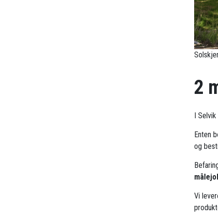
Solskjer
2 
I Selvi
Enten b
og besti
Befarin
målejo
Vi leve
produkt