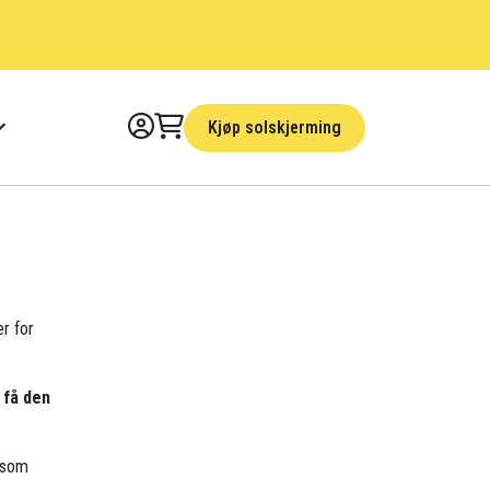
Kjøp solskjerming
er for
 få den
r som