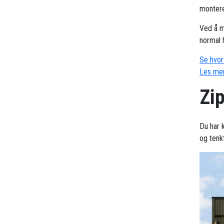
montere
Ved å m
normal 
Se hvor 
Les mer
Zip
Du har k
og tenk