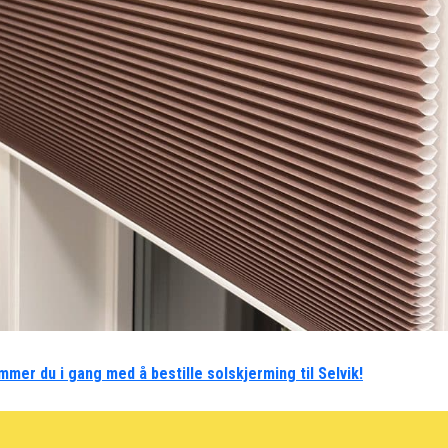
mmer du i gang med å bestille solskjerming til Selvik!