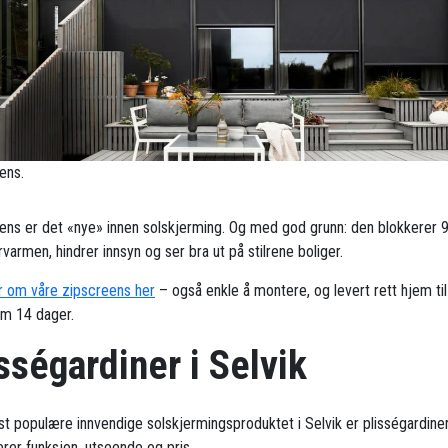
ens.
ens er det «nye» innen solskjerming. Og med god grunn: den blokkerer 
armen, hindrer innsyn og ser bra ut på stilrene boliger.
 om våre zipscreens her
– også enkle å montere, og levert rett hjem til
om 14 dager.
sségardiner i Selvik
t populære innvendige solskjermingsproduktet i Selvik er plisségardine
rer funksjon, utseende og pris.