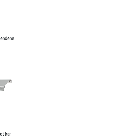
trendene
i
gt kan