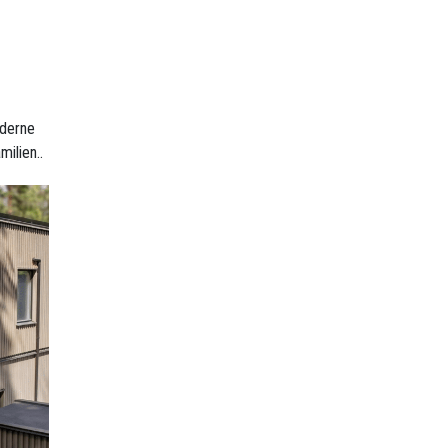
oderne
milien..