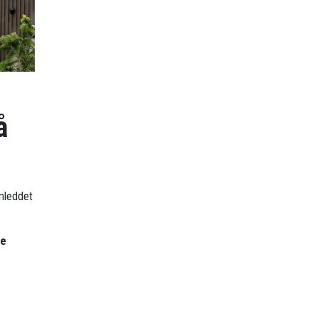
å
omleddet
re