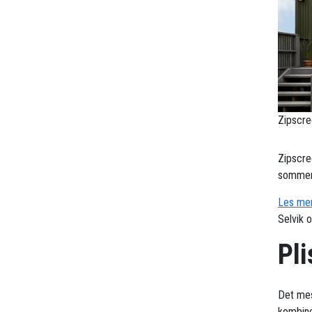
Zipscre
Zipscre
sommerv
Les mer
Selvik 
Pli
Det mes
kombine