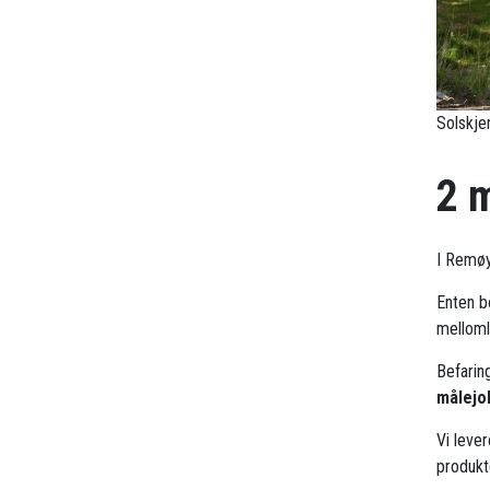
Solskje
2 
I Remøy
Enten b
mellomle
Befarin
målejo
Vi leve
produkt