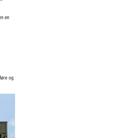
en en
 Møre og