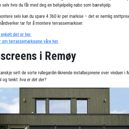
 selv hvis du får med deg en behjelpelig nabo som bærehjelp.
ontere selv kan du spare 4 360 kr per markise – det er nemlig snittpris
håndverker tar for å montere terrassemarkiser.
enkelt det er her.
 om terrassemarkisene våre her.
pscreens i Remøy
kanskje sett de sorte rullegardin-liknende installasjonene over vinduer i
 og tenkt:
hva er det der?