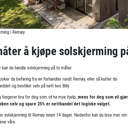
rming i Remøy.
måter å kjøpe solskjerming p
 kan du handle solskjerming på to måter.
ooker du befaring fra en forhandler rundt Remøy, eller så kutter du
ddet og bestiller selv på nett hos Billy.
g fungerer bra for deg som vil ha mye hjelp,
mens for deg som vil gjø
bben selv og spare 25% er netthandel det logiske valget.
rer solskjerming til Remøy innen 14 dager. Nedenfor kan du lese mer om
ene våre.