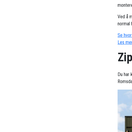
montere
Ved å m
normal 
Se hvor 
Les mer
Zi
Du har 
Romsdal