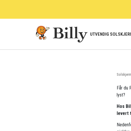
Skip
to
content
UTVENDIG SOLSKJER
Solskjer
Får du R
lyst?
Hos Bil
levert 
Nedenfo