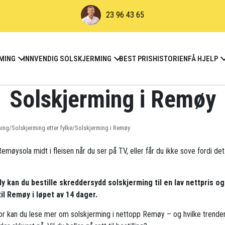
23 96 43 65
MING
INNVENDIG SOLSKJERMING
BEST PRIS
HISTORIEN
FÅ HJELP
Solskjerming i Remøy
ming
/
Solskjerming etter fylke
/
Solskjerming i Remøy
emøysola midt i fleisen når du ser på TV, eller får du ikke sove fordi det
ly kan du bestille skreddersydd solskjerming til en lav nettpris og
til Remøy i løpet av 14 dager.
r kan du lese mer om solskjerming i nettopp Remøy – og hvilke trende