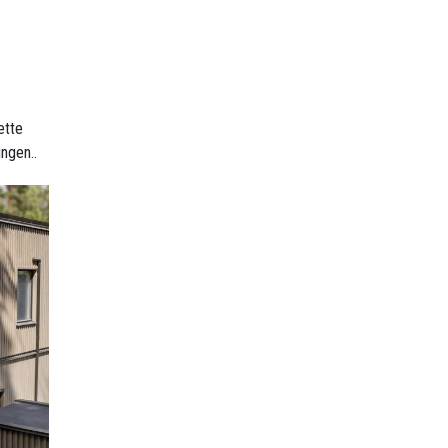
ette
ngen..