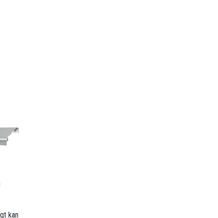
i
gt kan