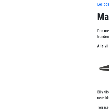
Les ogs
Ma
Den me
trendene
Alle vi
Billy t
rustsik
Terrass