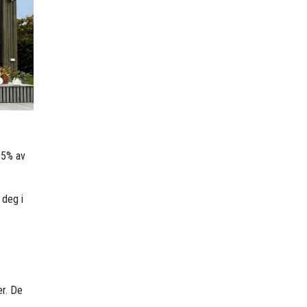
95% av
 deg i
er. De