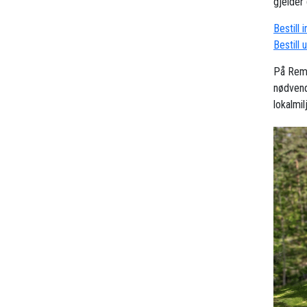
gjelder 
Bestill 
Bestill 
På Remø
nødvend
lokalmi