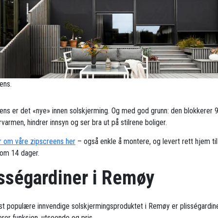
ens.
ens er det «nye» innen solskjerming. Og med god grunn: den blokkerer 
armen, hindrer innsyn og ser bra ut på stilrene boliger.
 om våre zipscreens her
– også enkle å montere, og levert rett hjem til
om 14 dager.
isségardiner i Remøy
t populære innvendige solskjermingsproduktet i Remøy er plisségardin
rer funksjon, utseende og pris.