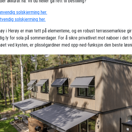
der akkurat nå. Vil du heller gå rett til bestilling?
innvendig solskjerming her.
utvendig solskjerming her.
y i Herøy er man tett på elementene, og en robust terrassemarkise gir
ig ly for sola på sommerdager. For å sikre privatlivet mot naboer i det t
ljøet ved kysten, er plisségardiner med opp-ned-funksjon den beste løsni