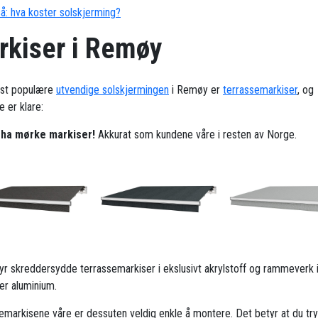
å: hva koster solskjerming?
rkiser i Remøy
st populære
utvendige solskjermingen
i Remøy er
terrassemarkiser
, og
 er klare:
l ha mørke markiser!
Akkurat som kundene våre i resten av Norge.
ilbyr skreddersydde terrassemarkiser i ekslusivt akrylstoff og rammeverk 
ker aluminium.
emarkisene våre er dessuten veldig enkle å montere. Det betyr at du try