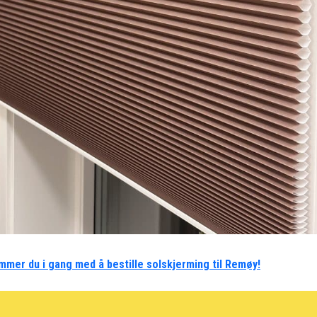
mmer du i gang med å bestille solskjerming til Remøy!