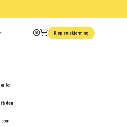
Kjøp solskjerming
 er for
 få den
r som