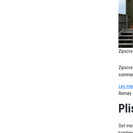
Zipscre
Zipscre
sommerv
Les mer
Remøy 
Pl
Det mes
kombine