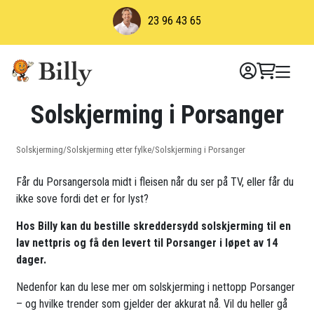
Skip
23 96 43 65
to
content
Solskjerming i Porsanger
Solskjerming
/
Solskjerming etter fylke
/
Solskjerming i Porsanger
Får du Porsangersola midt i fleisen når du ser på TV, eller får du
ikke sove fordi det er for lyst?
Hos Billy kan du bestille skreddersydd solskjerming til en
lav nettpris og få den levert til Porsanger i løpet av 14
dager.
Nedenfor kan du lese mer om solskjerming i nettopp Porsanger
– og hvilke trender som gjelder der akkurat nå. Vil du heller gå