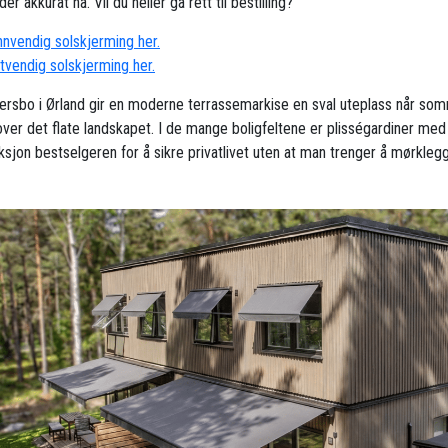
der akkurat nå. Vil du heller gå rett til bestilling?
innvendig solskjerming her.
utvendig solskjerming her.
ersbo i Ørland gir en moderne terrassemarkise en sval uteplass når so
over det flate landskapet. I de mange boligfeltene er plisségardiner med
ksjon bestselgeren for å sikre privatlivet uten at man trenger å mørkleg