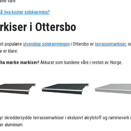
ene våre.
å: hva koster solskjerming?
kiser i Ottersbo
st populære
utvendige solskjermingen
i Ottersbo er
terrassemarkiser
, o
 er klare:
l ha mørke markiser!
Akkurat som kundene våre i resten av Norge.
ilbyr skreddersydde terrassemarkiser i ekslusivt akrylstoff og rammeverk 
ker aluminium.