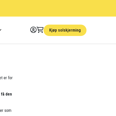
Kjøp solskjerming
et er for
 få den
der som