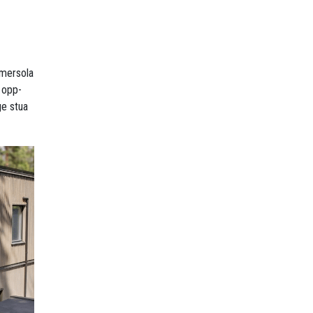
mmersola
 opp-
ge stua