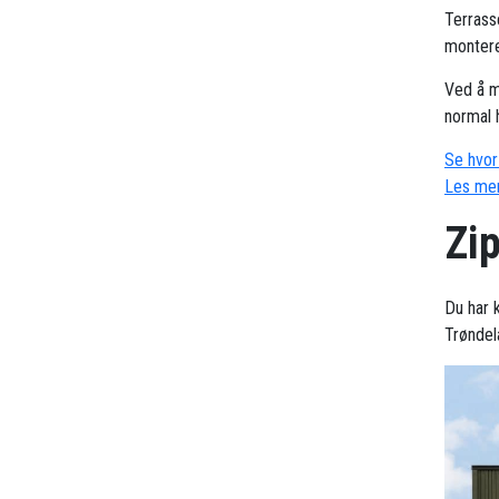
Terrass
montere
Ved å m
normal 
Se hvor 
Les mer
Zi
Du har k
Trøndel