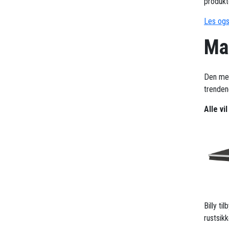
produkt
Les ogs
Mar
Den me
trendene
Alle vi
Billy t
rustsik