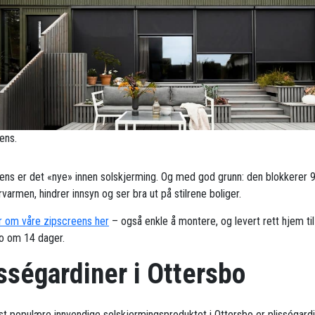
ens.
ens er det «nye» innen solskjerming. Og med god grunn: den blokkerer 
armen, hindrer innsyn og ser bra ut på stilrene boliger.
 om våre zipscreens her
– også enkle å montere, og levert rett hjem til
o om 14 dager.
sségardiner i Ottersbo
t populære innvendige solskjermingsproduktet i Ottersbo er plisségardi