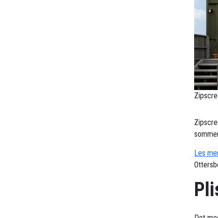
Zipscre
Zipscre
sommerv
Les mer
Ottersb
Pli
Det mes