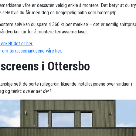
emarkisene våre er dessuten veldig enkle å montere. Det betyr at du try
 selv hvis du får med deg en behjelpelig nabo som bærehjelp.
ontere selv kan du spare 4 360 kr per markise – det er nemlig snittpris
håndverker tar for å montere terrassemarkiser.
enkelt det er her.
 om terrassemarkisene våre her.
pscreens i Ottersbo
anskje sett de sorte rullegardin-liknende installasjonene over vinduer i
ag og tenkt:
hva er det der?