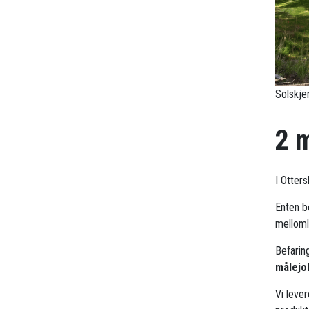
Solskje
2 
I Otter
Enten bo
mellomle
Befarin
målejo
Vi leve