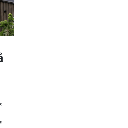
å
re
om