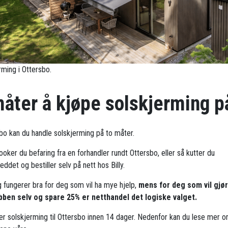
rming i Ottersbo.
måter å kjøpe solskjerming p
sbo kan du handle solskjerming på to måter.
oker du befaring fra en forhandler rundt Ottersbo, eller så kutter du
ddet og bestiller selv på nett hos Billy.
g fungerer bra for deg som vil ha mye hjelp,
mens for deg som vil gjø
bben selv og spare 25% er netthandel det logiske valget.
rer solskjerming til Ottersbo innen 14 dager. Nedenfor kan du lese mer 