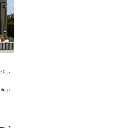
95% av
 deg i
ner. De