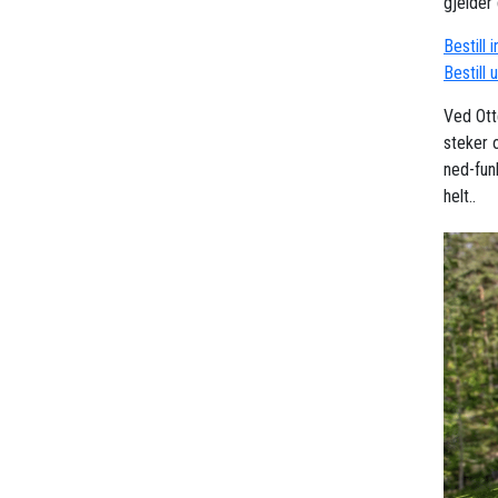
gjelder 
Bestill 
Bestill 
Ved Ott
steker 
ned-fun
helt..