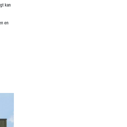
gt kan
en en