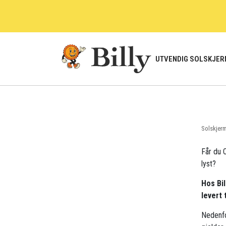
Skip
to
content
UTVENDIG SOLSKJER
Solskjer
Får du O
lyst?
Hos Bil
levert 
Nedenfo