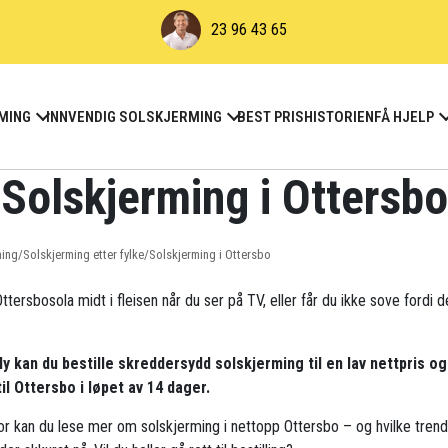
23 96 43 65
MING
INNVENDIG SOLSKJERMING
BEST PRIS
HISTORIEN
FÅ HJELP
Solskjerming i Ottersbo
ming
/
Solskjerming etter fylke
/
Solskjerming i Ottersbo
ttersbosola midt i fleisen når du ser på TV, eller får du ikke sove fordi d
ly kan du bestille skreddersydd solskjerming til en lav nettpris og
til Ottersbo i løpet av 14 dager.
r kan du lese mer om solskjerming i nettopp Ottersbo – og hvilke tren