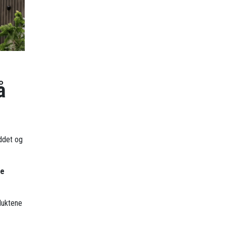
å
eddet og
re
duktene