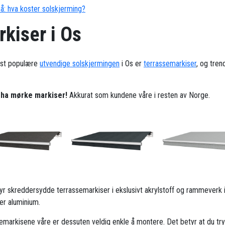
å: hva koster solskjerming?
kiser i Os
st populære
utvendige solskjermingen
i Os er
terrassemarkiser
, og tren
l ha mørke markiser!
Akkurat som kundene våre i resten av Norge.
ilbyr skreddersydde terrassemarkiser i ekslusivt akrylstoff og rammeverk 
ker aluminium.
emarkisene våre er dessuten veldig enkle å montere. Det betyr at du try