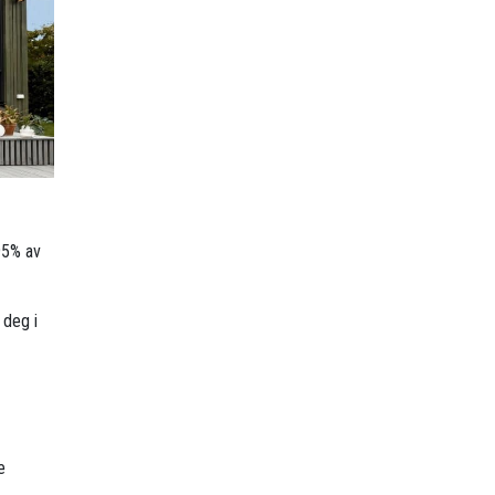
95% av
 deg i
e