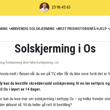
23 96 43 65
MING
INNVENDIG SOLSKJERMING
BEST PRIS
HISTORIEN
FÅ HJELP
Solskjerming i Os
ming
/
Solskjerming etter fylke
/
Solskjerming i Os
ssola midt i fleisen når du ser på TV, eller får du ikke sove fordi det er f
ly kan du bestille skreddersydd solskjerming til en lav nettpris og
til Os i løpet av 14 dager.
r kan du lese mer om solskjerming i nettopp Os – og hvilke trender so
der akkurat nå. Vil du heller gå rett til bestilling?