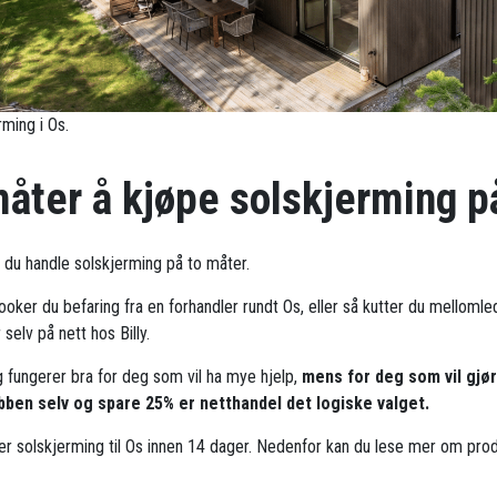
rming i Os.
måter å kjøpe solskjerming p
n du handle solskjerming på to måter.
ooker du befaring fra en forhandler rundt Os, eller så kutter du melloml
r selv på nett hos Billy.
g fungerer bra for deg som vil ha mye hjelp,
mens for deg som vil gjø
bben selv og spare 25% er netthandel det logiske valget.
rer solskjerming til Os innen 14 dager. Nedenfor kan du lese mer om pro