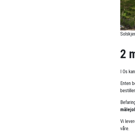
Solskje
2 
I Os ka
Enten b
bestille
Befarin
målejo
Vi leve
våre.