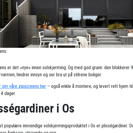
ens.
ens er det «nye» innen solskjerming. Og med god grunn: den blokkerer 
armen, hindrer innsyn og ser bra ut på stilrene boliger.
 om våre zipscreens her
– også enkle å montere, og levert rett hjem til
4 dager.
sségardiner i Os
t populære innvendige solskjermingsproduktet i Os er plisségardiner. D
rer funksjon, utseende og pris.