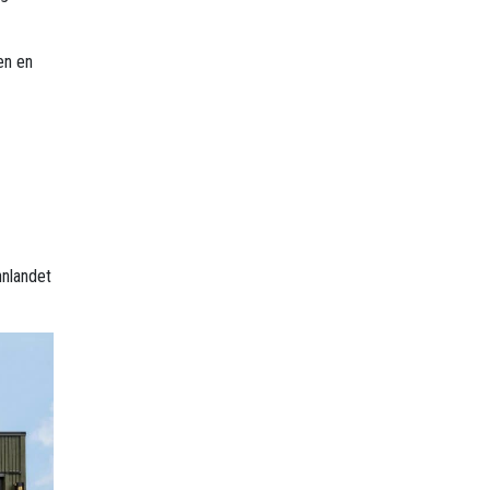
en en
nnlandet