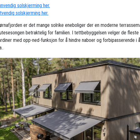
innvendig solskjerming her.
utvendig solskjerming her.
Bjørnafjorden er det mange solrike eneboliger der en moderne terrassem
 utesesongen betraktelig for familien. I tettbebyggelsen velger de fleste
ardiner med opp-ned-funksjon for å hindre naboer og forbipasserende i å
a..