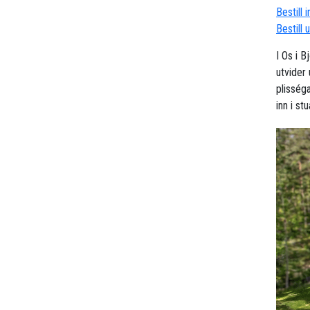
Bestill 
Bestill 
I Os i 
utvider
plisség
inn i stu