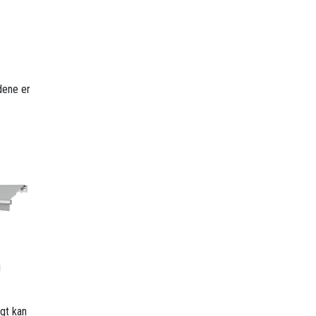
dene er
i
gt kan