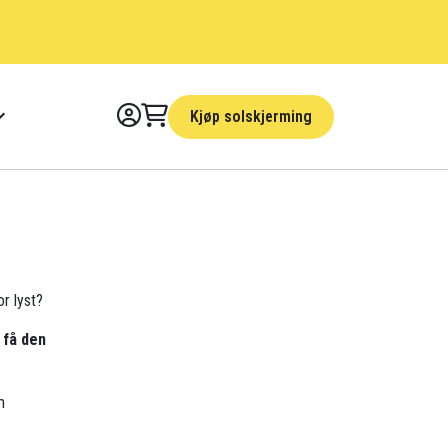
Kjøp solskjerming
or lyst?
 få den
m