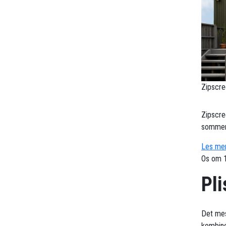
Zipscre
Zipscre
sommerv
Les mer
Os om 1
Pli
Det mes
kombine