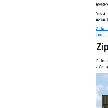
montere
Ved å m
normal 
Se hvor 
Les mer
Zi
Du har k
/ Vestl