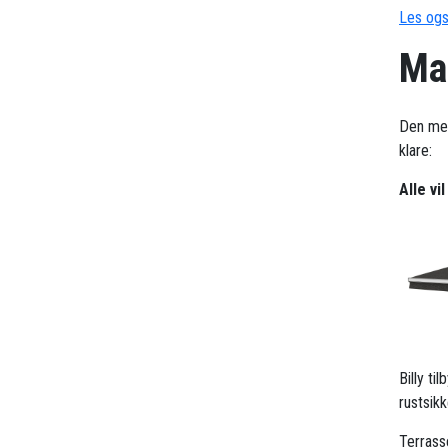
Les ogs
Mar
Den me
klare:
Alle vi
Billy t
rustsik
Terrass