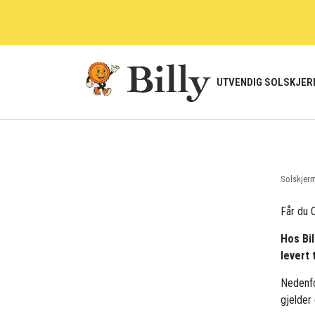
Skip
to
content
UTVENDIG SOLSKJER
Solskjer
Får du O
Hos Bil
levert 
Nedenfo
gjelder 