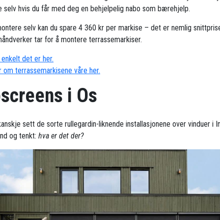
 selv hvis du får med deg en behjelpelig nabo som bærehjelp.
ontere selv kan du spare 4 360 kr per markise – det er nemlig snittpris
håndverker tar for å montere terrassemarkiser.
enkelt det er her.
 om terrassemarkisene våre her.
pscreens i Os
anskje sett de sorte rullegardin-liknende installasjonene over vinduer i I
and og tenkt:
hva er det der?