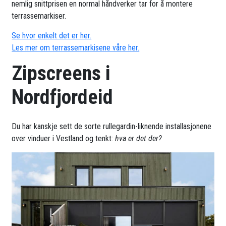
nemlig snittprisen en normal håndverker tar for å montere
terrassemarkiser.
Se hvor enkelt det er her.
Les mer om terrassemarkisene våre her.
Zipscreens i
Nordfjordeid
Du har kanskje sett de sorte rullegardin-liknende installasjonene
over vinduer i Vestland og tenkt:
hva er det der?