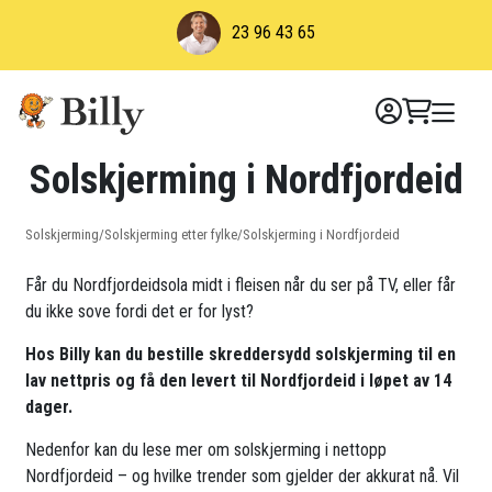
Skip
23 96 43 65
to
content
Solskjerming i Nordfjordeid
Solskjerming
/
Solskjerming etter fylke
/
Solskjerming i Nordfjordeid
Får du Nordfjordeidsola midt i fleisen når du ser på TV, eller får
du ikke sove fordi det er for lyst?
Hos Billy kan du bestille skreddersydd solskjerming til en
lav nettpris og få den levert til Nordfjordeid i løpet av 14
dager.
Nedenfor kan du lese mer om solskjerming i nettopp
Nordfjordeid – og hvilke trender som gjelder der akkurat nå. Vil