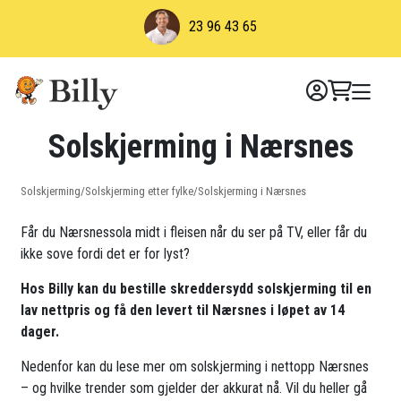
Skip
23 96 43 65
to
content
Solskjerming i Nærsnes
Solskjerming
/
Solskjerming etter fylke
/
Solskjerming i Nærsnes
Får du Nærsnessola midt i fleisen når du ser på TV, eller får du
ikke sove fordi det er for lyst?
Hos Billy kan du bestille skreddersydd solskjerming til en
lav nettpris og få den levert til Nærsnes i løpet av 14
dager.
Nedenfor kan du lese mer om solskjerming i nettopp Nærsnes
– og hvilke trender som gjelder der akkurat nå. Vil du heller gå