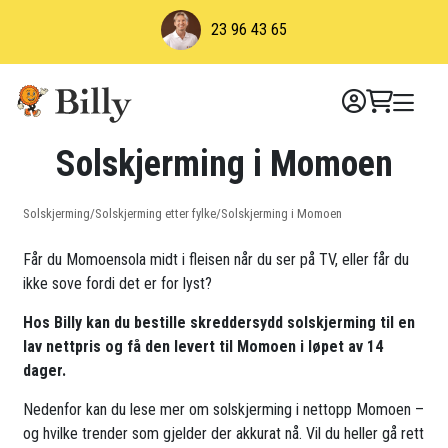
Skip
23 96 43 65
to
content
Solskjerming i Momoen
Solskjerming
/
Solskjerming etter fylke
/
Solskjerming i Momoen
Får du Momoensola midt i fleisen når du ser på TV, eller får du
ikke sove fordi det er for lyst?
Hos Billy kan du bestille skreddersydd solskjerming til en
lav nettpris og få den levert til Momoen i løpet av 14
dager.
Nedenfor kan du lese mer om solskjerming i nettopp Momoen –
og hvilke trender som gjelder der akkurat nå. Vil du heller gå rett