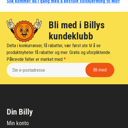
Slik kommer du i gang med å bestille solskjerming til Moi!
Bli med i Billys
kundeklubb
Delta i konkurranser, få rabatter, vær først ute til å se
produktnyheter få rabatter og mer. Gratis og uforpliktende.
Påkrevde felter er merket med
*
Din Billy
Min konto