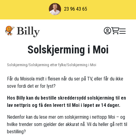
Skip
23 96 43 65
to
content
Solskjerming i Moi
Solskjerming
/
Solskjerming etter fylke
/
Solskjerming i Moi
Får du Moisola midt i fleisen når du ser på TV, eller får du ikke
sove fordi det er for lyst?
Hos Billy kan du bestille skreddersydd solskjerming til en
lav nettpris og få den levert til Moi i løpet av 14 dager.
Nedenfor kan du lese mer om solskjerming i nettopp Moi – og
hvilke trender som gjelder der akkurat nå. Vil du heller gå rett til
bestilling?