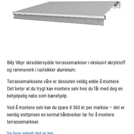
Billy tilbyr skreddersydde terrassemarkiser i ekslusivt akrylstoff
og rammeverk i rustsikker aluminium.
Terrassemarkisene våre er dessuten veldig enkle å montere.
Det betyr at du trygt kan montere selv hvis du får med deg en
behjelpelig nabo som bærehjelp.
Ved å montere selv kan du spare 4 360 kr per markise – det er
nemlig snittprisen en normal håndverker tar for å montere
terrassemarkiser.
Se hvor enkelt det er her.