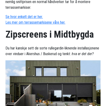
nemlig snittprisen en normal håndverker tar for å montere
terrassemarkiser.
Se hvor enkelt det er her.
Les mer om terrassemarkisene våre her.
Zipscreens i Midtbygda
Du har kanskje sett de sorte rullegardin-liknende installasjonene
over vinduer i Akershus / Buskerud og tenkt:
hva er det der?