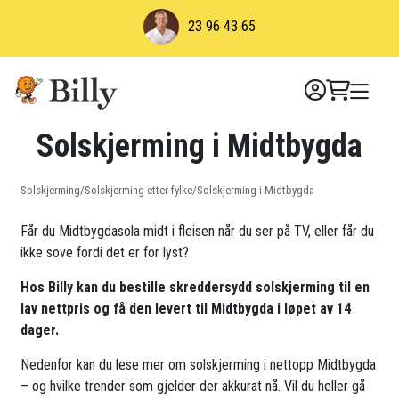
Skip
23 96 43 65
to
content
Solskjerming i Midtbygda
Solskjerming
/
Solskjerming etter fylke
/
Solskjerming i Midtbygda
Får du Midtbygdasola midt i fleisen når du ser på TV, eller får du
ikke sove fordi det er for lyst?
Hos Billy kan du bestille skreddersydd solskjerming til en
lav nettpris og få den levert til Midtbygda i løpet av 14
dager.
Nedenfor kan du lese mer om solskjerming i nettopp Midtbygda
– og hvilke trender som gjelder der akkurat nå. Vil du heller gå