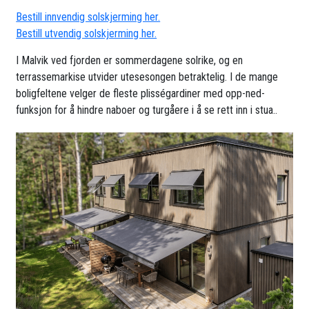
Bestill innvendig solskjerming her.
Bestill utvendig solskjerming her.
I Malvik ved fjorden er sommerdagene solrike, og en
terrassemarkise utvider utesesongen betraktelig. I de mange
boligfeltene velger de fleste plisségardiner med opp-ned-
funksjon for å hindre naboer og turgåere i å se rett inn i stua..