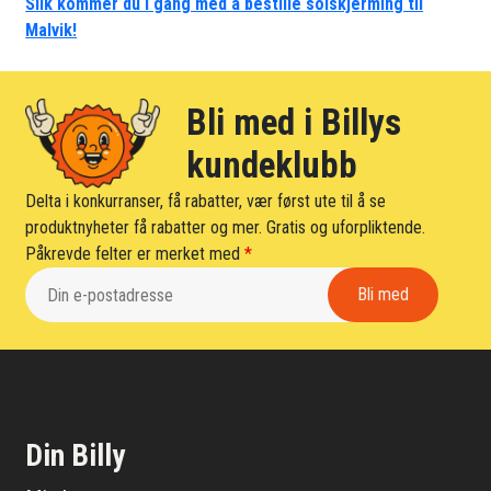
Slik kommer du i gang med å bestille solskjerming til
Malvik!
Bli med i Billys
kundeklubb
Delta i konkurranser, få rabatter, vær først ute til å se
produktnyheter få rabatter og mer. Gratis og uforpliktende.
Påkrevde felter er merket med
*
Din Billy