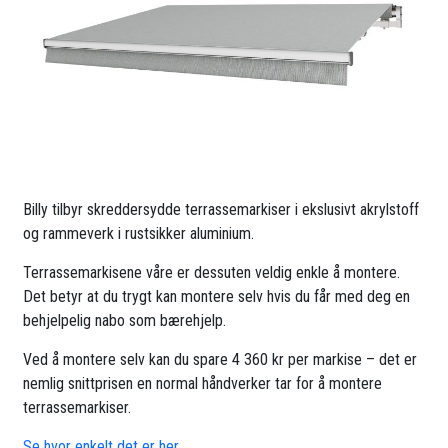
Billy tilbyr skreddersydde terrassemarkiser i ekslusivt akrylstoff
og rammeverk i rustsikker aluminium.
Terrassemarkisene våre er dessuten veldig enkle å montere.
Det betyr at du trygt kan montere selv hvis du får med deg en
behjelpelig nabo som bærehjelp.
Ved å montere selv kan du spare 4 360 kr per markise – det er
nemlig snittprisen en normal håndverker tar for å montere
terrassemarkiser.
Se hvor enkelt det er her.