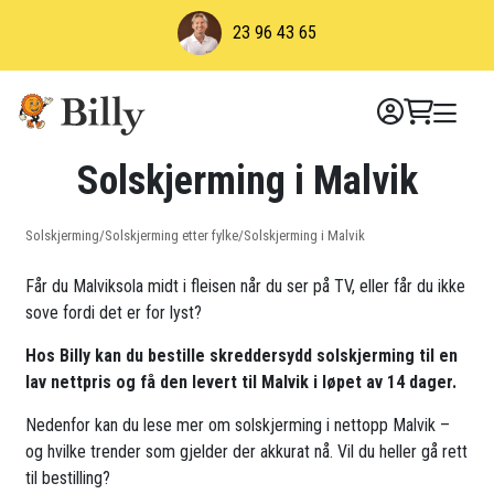
Skip
23 96 43 65
to
content
Solskjerming i Malvik
Solskjerming
/
Solskjerming etter fylke
/
Solskjerming i Malvik
Får du Malviksola midt i fleisen når du ser på TV, eller får du ikke
sove fordi det er for lyst?
Hos Billy kan du bestille skreddersydd solskjerming til en
lav nettpris og få den levert til Malvik i løpet av 14 dager.
Nedenfor kan du lese mer om solskjerming i nettopp Malvik –
og hvilke trender som gjelder der akkurat nå. Vil du heller gå rett
til bestilling?