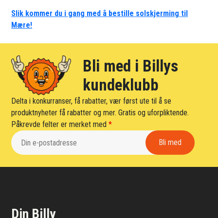
Slik kommer du i gang med å bestille solskjerming til
Mære!
Bli med i Billys
kundeklubb
Delta i konkurranser, få rabatter, vær først ute til å se
produktnyheter få rabatter og mer. Gratis og uforpliktende.
Påkrevde felter er merket med
*
Din Billy