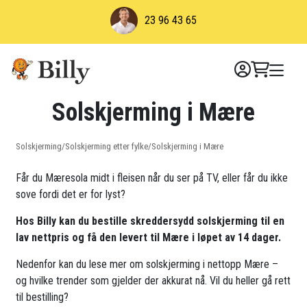
Skip
23 96 43 65
to
content
Solskjerming i Mære
Solskjerming
/
Solskjerming etter fylke
/
Solskjerming i Mære
Får du Mæresola midt i fleisen når du ser på TV, eller får du ikke
sove fordi det er for lyst?
Hos Billy kan du bestille skreddersydd solskjerming til en
lav nettpris og få den levert til Mære i løpet av 14 dager.
Nedenfor kan du lese mer om solskjerming i nettopp Mære –
og hvilke trender som gjelder der akkurat nå. Vil du heller gå rett
til bestilling?