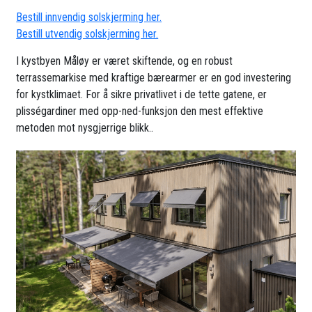
Bestill innvendig solskjerming her.
Bestill utvendig solskjerming her.
I kystbyen Måløy er været skiftende, og en robust
terrassemarkise med kraftige bærearmer er en god investering
for kystklimaet. For å sikre privatlivet i de tette gatene, er
plisségardiner med opp-ned-funksjon den mest effektive
metoden mot nysgjerrige blikk..