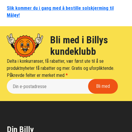
Slik kommer du i gang med å bestille solskjerming til
Måløy!
Bli med i Billys
kundeklubb
Delta i konkurranser, få rabatter, vær først ute til å se
produktnyheter få rabatter og mer. Gratis og uforpliktende.
Påkrevde felter er merket med
*
Din Billy