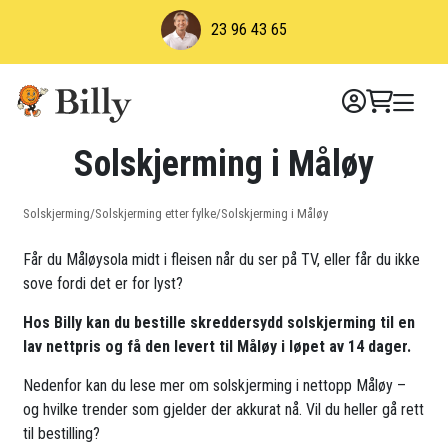
Skip
23 96 43 65
to
content
Solskjerming i Måløy
Solskjerming
/
Solskjerming etter fylke
/
Solskjerming i Måløy
Får du Måløysola midt i fleisen når du ser på TV, eller får du ikke
sove fordi det er for lyst?
Hos Billy kan du bestille skreddersydd solskjerming til en
lav nettpris og få den levert til Måløy i løpet av 14 dager.
Nedenfor kan du lese mer om solskjerming i nettopp Måløy –
og hvilke trender som gjelder der akkurat nå. Vil du heller gå rett
til bestilling?