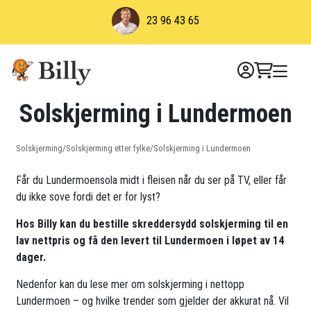
Skip
23 96 43 65
to
content
Solskjerming i Lundermoen
Solskjerming
/
Solskjerming etter fylke
/
Solskjerming i Lundermoen
Får du Lundermoensola midt i fleisen når du ser på TV, eller får
du ikke sove fordi det er for lyst?
Hos Billy kan du bestille skreddersydd solskjerming til en
lav nettpris og få den levert til Lundermoen i løpet av 14
dager.
Nedenfor kan du lese mer om solskjerming i nettopp
Lundermoen – og hvilke trender som gjelder der akkurat nå. Vil