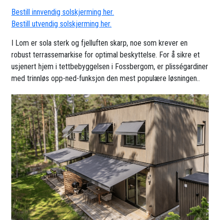
Bestill innvendig solskjerming her.
Bestill utvendig solskjerming her.
I Lom er sola sterk og fjelluften skarp, noe som krever en
robust terrassemarkise for optimal beskyttelse. For å sikre et
usjenert hjem i tettbebyggelsen i Fossbergom, er plisségardiner
med trinnløs opp-ned-funksjon den mest populære løsningen..