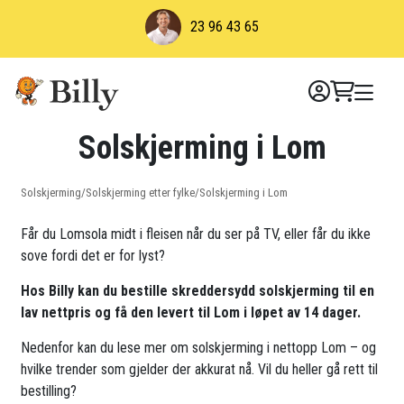
Skip
23 96 43 65
to
content
Solskjerming i Lom
Solskjerming
/
Solskjerming etter fylke
/
Solskjerming i Lom
Får du Lomsola midt i fleisen når du ser på TV, eller får du ikke
sove fordi det er for lyst?
Hos Billy kan du bestille skreddersydd solskjerming til en
lav nettpris og få den levert til Lom i løpet av 14 dager.
Nedenfor kan du lese mer om solskjerming i nettopp Lom – og
hvilke trender som gjelder der akkurat nå. Vil du heller gå rett til
bestilling?