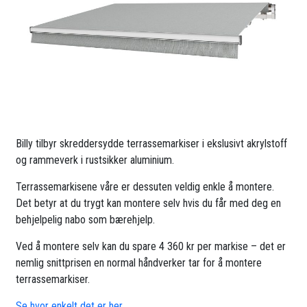
Billy tilbyr skreddersydde terrassemarkiser i ekslusivt akrylstoff
og rammeverk i rustsikker aluminium.
Terrassemarkisene våre er dessuten veldig enkle å montere.
Det betyr at du trygt kan montere selv hvis du får med deg en
behjelpelig nabo som bærehjelp.
Ved å montere selv kan du spare 4 360 kr per markise – det er
nemlig snittprisen en normal håndverker tar for å montere
terrassemarkiser.
Se hvor enkelt det er her.