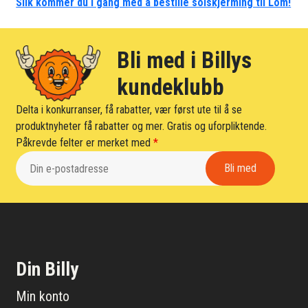
Slik kommer du i gang med å bestille solskjerming til Lom!
Bli med i Billys
kundeklubb
Delta i konkurranser, få rabatter, vær først ute til å se
produktnyheter få rabatter og mer. Gratis og uforpliktende.
Påkrevde felter er merket med
*
Din Billy
Min konto