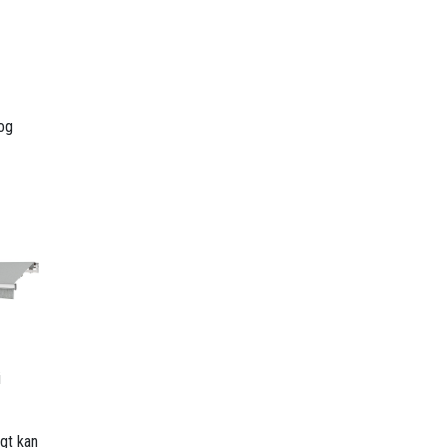
 og
i
gt kan