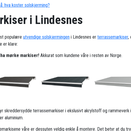
å: hva koster solskjerming?
rkiser i Lindesnes
st populære
utvendige solskjermingen
i Lindesnes er
terrassemarkiser
,
 er klare:
l ha mørke markiser!
Akkurat som kundene våre i resten av Norge.
ilbyr skreddersydde terrassemarkiser i ekslusivt akrylstoff og rammeverk 
ker aluminium.
emarkisene våre er dessuten veldig enkle å montere. Det betyr at du try