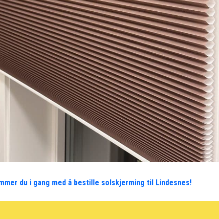
mmer du i gang med å bestille solskjerming til Lindesnes!