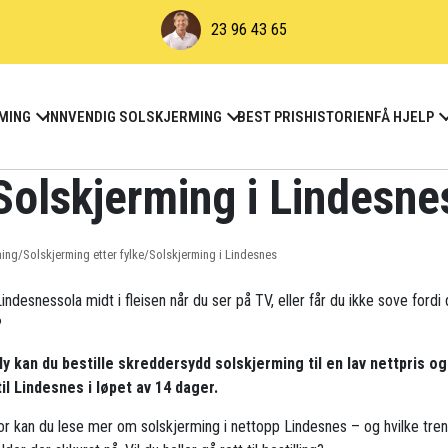
23 96 43 65
MING
INNVENDIG SOLSKJERMING
BEST PRIS
HISTORIEN
FÅ HJELP
Solskjerming i Lindesne
ming
/
Solskjerming etter fylke
/
Solskjerming i Lindesnes
indesnessola midt i fleisen når du ser på TV, eller får du ikke sove fordi 
?
ly kan du bestille skreddersydd solskjerming til en lav nettpris og
til Lindesnes i løpet av 14 dager.
r kan du lese mer om solskjerming i nettopp Lindesnes – og hvilke tre