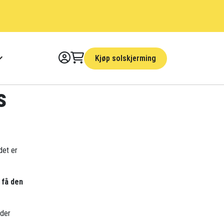
Kjøp solskjerming
s
det er
 få den
nder