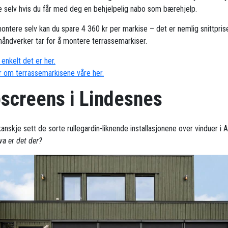
 selv hvis du får med deg en behjelpelig nabo som bærehjelp.
ontere selv kan du spare 4 360 kr per markise – det er nemlig snittpris
håndverker tar for å montere terrassemarkiser.
enkelt det er her.
 om terrassemarkisene våre her.
pscreens i Lindesnes
kanskje sett de sorte rullegardin-liknende installasjonene over vinduer i 
va er det der?