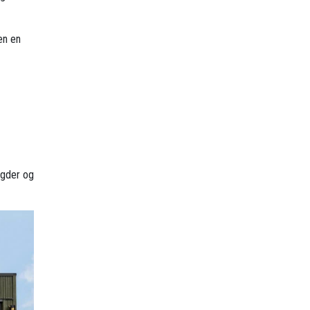
en en
Agder og