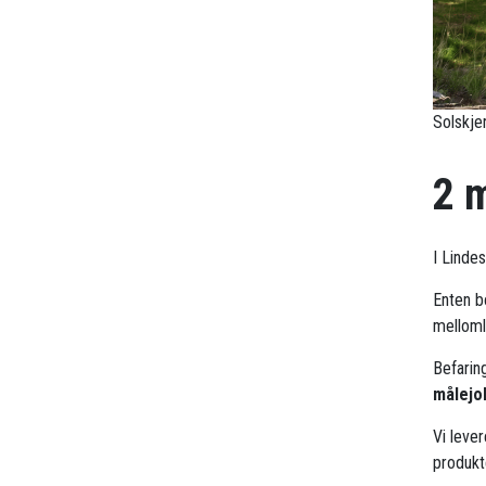
Solskje
2 
I Linde
Enten b
mellomle
Befarin
målejo
Vi leve
produkt