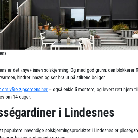
ens.
ens er det «nye» innen solskjerming. Og med god grunn: den blokkerer 
armen, hindrer innsyn og ser bra ut på stilrene boliger.
 om våre zipscreens her
– også enkle å montere, og levert rett hjem til
es om 14 dager.
sségardiner i Lindesnes
t populære innvendige solskjermingsproduktet i Lindesnes er plisségard
inerer funksjon, utseende og pris.