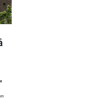
å
re
 om