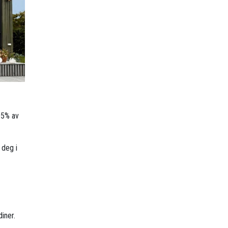
95% av
 deg i
iner.