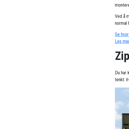
montere
Ved å m
normal 
Se hvor 
Les mer
Zi
Du har 
tenkt:
h