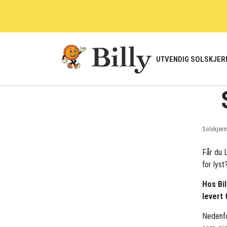
Skip
to
content
UTVENDIG SOLSKJER
Solskjer
Får du L
for lyst
Hos Bil
levert 
Nedenfo