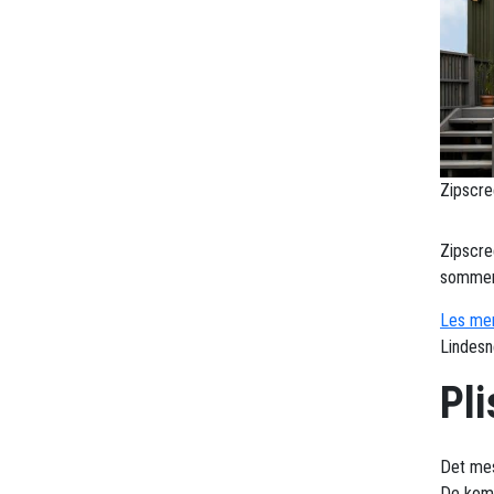
Zipscre
Zipscre
sommerv
Les mer
Lindesn
Pli
Det mes
De komb