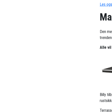
Les ogs
Ma
Den me
trendene
Alle vi
Billy t
rustsik
Terrass