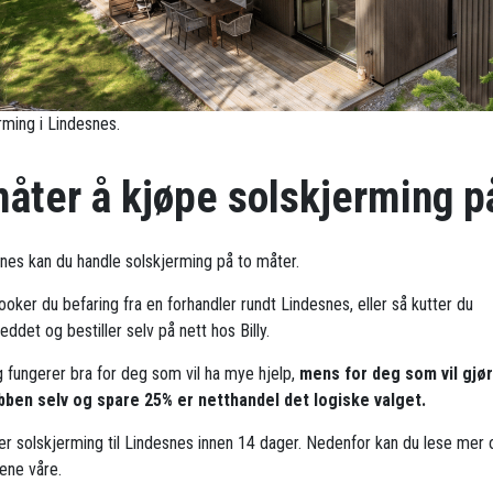
rming i Lindesnes.
måter å kjøpe solskjerming p
snes kan du handle solskjerming på to måter.
ooker du befaring fra en forhandler rundt Lindesnes, eller så kutter du
ddet og bestiller selv på nett hos Billy.
g fungerer bra for deg som vil ha mye hjelp,
mens for deg som vil gjø
bben selv og spare 25% er netthandel det logiske valget.
rer solskjerming til Lindesnes innen 14 dager. Nedenfor kan du lese mer
ene våre.