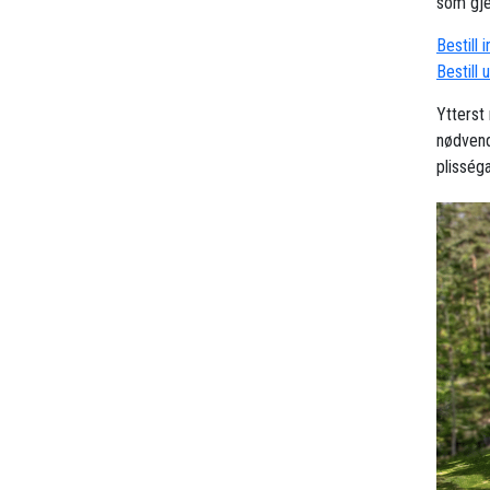
som gjel
Bestill 
Bestill 
Ytterst
nødvend
plisség