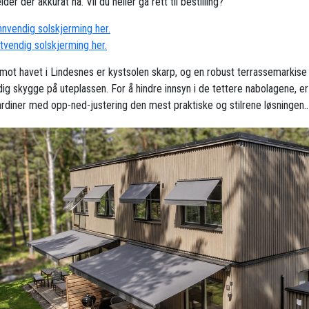
der der akkurat nå. Vil du heller gå rett til bestilling?
innvendig solskjerming her.
utvendig solskjerming her.
 mot havet i Lindesnes er kystsolen skarp, og en robust terrassemarkise 
ig skygge på uteplassen. For å hindre innsyn i de tettere nabolagene, er
ardiner med opp-ned-justering den mest praktiske og stilrene løsningen..