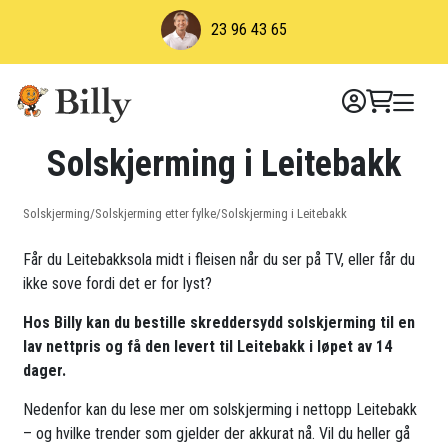
Skip
23 96 43 65
to
content
Solskjerming i Leitebakk
Solskjerming
/
Solskjerming etter fylke
/
Solskjerming i Leitebakk
Får du Leitebakksola midt i fleisen når du ser på TV, eller får du
ikke sove fordi det er for lyst?
Hos Billy kan du bestille skreddersydd solskjerming til en
lav nettpris og få den levert til Leitebakk i løpet av 14
dager.
Nedenfor kan du lese mer om solskjerming i nettopp Leitebakk
– og hvilke trender som gjelder der akkurat nå. Vil du heller gå