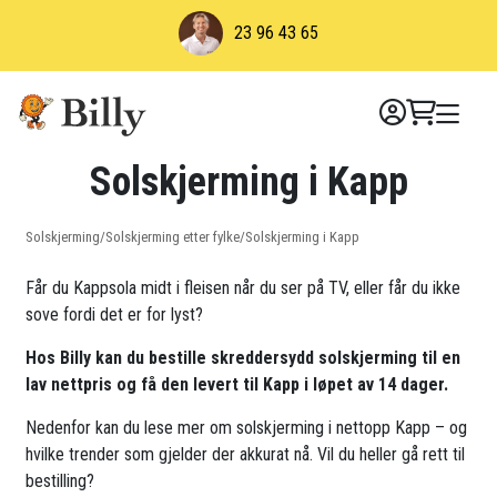
Skip
23 96 43 65
to
content
Solskjerming i Kapp
Solskjerming
/
Solskjerming etter fylke
/
Solskjerming i Kapp
Får du Kappsola midt i fleisen når du ser på TV, eller får du ikke
sove fordi det er for lyst?
Hos Billy kan du bestille skreddersydd solskjerming til en
lav nettpris og få den levert til Kapp i løpet av 14 dager.
Nedenfor kan du lese mer om solskjerming i nettopp Kapp – og
hvilke trender som gjelder der akkurat nå. Vil du heller gå rett til
bestilling?