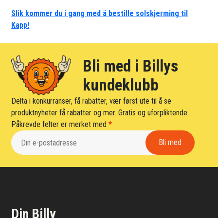
Slik kommer du i gang med å bestille solskjerming til
Kapp!
Bli med i Billys
kundeklubb
Delta i konkurranser, få rabatter, vær først ute til å se
produktnyheter få rabatter og mer. Gratis og uforpliktende.
Påkrevde felter er merket med
*
Din Billy