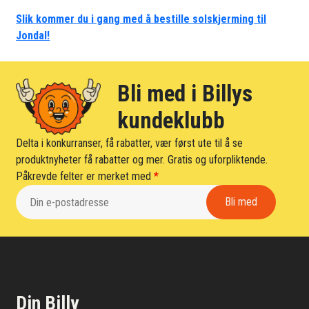
Slik kommer du i gang med å bestille solskjerming til
Jondal!
Bli med i Billys
kundeklubb
Delta i konkurranser, få rabatter, vær først ute til å se
produktnyheter få rabatter og mer. Gratis og uforpliktende.
Påkrevde felter er merket med
*
Din Billy