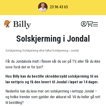
Skip
23 96 43 65
to
content
Solskjerming i Jondal
Solskjerming
/
Solskjerming etter fylke
/
Solskjerming i Jondal
Får du Jondalsola midt i fleisen når du ser på TV, eller får du ikke
sove fordi det er for lyst?
Hos Billy kan du bestille skreddersydd solskjerming til en
lav nettpris og få den levert til Jondal i løpet av 14 dager.
Nedenfor kan du lese mer om solskjerming i nettopp Jondal –
og hvilke trender som gjelder der akkurat nå. Vil du heller gå rett
til bestilling?